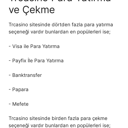
ve Çekme
Trcasino sitesinde dörtden fazla para yatırma
seçeneği vardır bunlardan en popülerleri ise;
- Visa ile Para Yatırma
- Payfix İle Para Yatırma
- Banktransfer
- Papara
- Mefete
Trcasino sitesinde birden fazla para çekme
seçeneği vardır bunlardan en popülerleri ise;