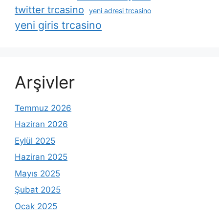
twitter trcasino
yeni adresi trcasino
yeni giris trcasino
Arşivler
Temmuz 2026
Haziran 2026
Eylül 2025
Haziran 2025
Mayıs 2025
Şubat 2025
Ocak 2025