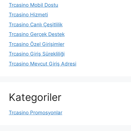
Trcasino Mobil Dostu
Trcasino Hizmeti
Trcasino Canlı Çeşitlilik
Trcasino Gerçek Destek
Trcasino Özel Girişimler
Trcasino Giriş Sürekliliği
Trcasino Mevcut Giriş Adresi
Kategoriler
Trcasino Promosyonlar