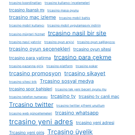
trcasino koordinatları
trcasino kullanıcı i̇ncelemeleri
trcasino lisanslı mı
trcasino masa oyunu
trcasino maç izleme
trcasino mobil bahis
trcasino mobil kullanıcı
trcasino mobil uygulamasını i̇ndirin
trcasino nasil bir site
trcasino müşteri hizmet
trcasino nasıl yatırılır
trcasino oyun arşivi
trcasino oyun sağlayıcısı
trcasino oyun seçenekleri
trcasino oyun sitesi
trcasino para çekme
trcasino para yatirma
trcasino pazarına giriş
trcasino platform
trcasino poker
trcasino promosyon
trcasino sikayet
Trcasino sosyal medya
trcasino sitesi btk
trcasino spor bahisleri
trcasino tek yeni beceri oyunu mu
trcasino tv
trcasino tv canli maç
trcasino telefon numarası
Trcasino twitter
trcasino twitter şifremi unuttum
trcasino whatsapp
trcasino web güncellemeleri
trcasino yeni adres
trcasino yeni adresi
Trcasino üyelik
Trcasino yeni giriş