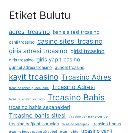
Etiket Bulutu
adresi trcasino
bahis sitesi trcasino
casino sitesi trcasino
canli trcasino
giris adresi trcasino
girisi trcasino
giris yap trcasino
giris trcasino
güncel adresi trcasino
güncel trcasino
kayit trcasino
Trcasino Adres
Trcasino Adresi
trcasino adres güncelleme
Trcasino Bahis
trcasino analiz platform
trcasino bahis seçenekleri
Trcasino bahis sitesi
trcasino bakara ve çeşitleri
trcasino bağlantı sorunları
trcasino bonus
trcasino blackjack
trcasino canli
trcasino bonus casino görselleri
trcasino btk