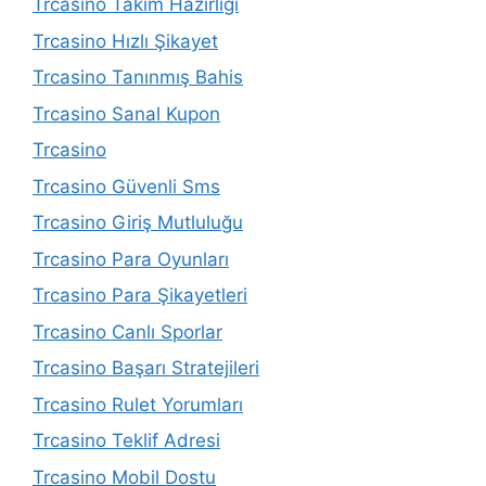
Trcasino Takım Hazırlığı
Trcasino Hızlı Şikayet
Trcasino Tanınmış Bahis
Trcasino Sanal Kupon
Trcasino
Trcasino Güvenli Sms
Trcasino Giriş Mutluluğu
Trcasino Para Oyunları
Trcasino Para Şikayetleri
Trcasino Canlı Sporlar
Trcasino Başarı Stratejileri
Trcasino Rulet Yorumları
Trcasino Teklif Adresi
Trcasino Mobil Dostu