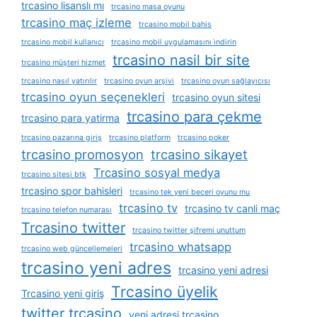
trcasino lisanslı mı
trcasino masa oyunu
trcasino maç izleme
trcasino mobil bahis
trcasino mobil kullanıcı
trcasino mobil uygulamasını i̇ndirin
trcasino nasil bir site
trcasino müşteri hizmet
trcasino nasıl yatırılır
trcasino oyun arşivi
trcasino oyun sağlayıcısı
trcasino oyun seçenekleri
trcasino oyun sitesi
trcasino para çekme
trcasino para yatirma
trcasino pazarına giriş
trcasino platform
trcasino poker
trcasino promosyon
trcasino sikayet
Trcasino sosyal medya
trcasino sitesi btk
trcasino spor bahisleri
trcasino tek yeni beceri oyunu mu
trcasino tv
trcasino tv canli maç
trcasino telefon numarası
Trcasino twitter
trcasino twitter şifremi unuttum
trcasino whatsapp
trcasino web güncellemeleri
trcasino yeni adres
trcasino yeni adresi
Trcasino üyelik
Trcasino yeni giriş
twitter trcasino
yeni adresi trcasino