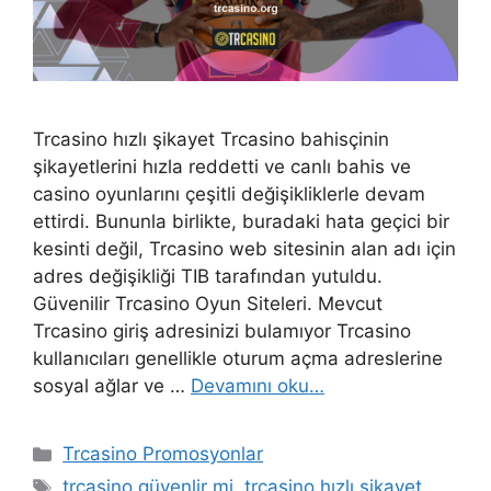
Trcasino hızlı şikayet Trcasino bahisçinin
şikayetlerini hızla reddetti ve canlı bahis ve
casino oyunlarını çeşitli değişikliklerle devam
ettirdi. Bununla birlikte, buradaki hata geçici bir
kesinti değil, Trcasino web sitesinin alan adı için
adres değişikliği TIB tarafından yutuldu.
Güvenilir Trcasino Oyun Siteleri. Mevcut
Trcasino giriş adresinizi bulamıyor Trcasino
kullanıcıları genellikle oturum açma adreslerine
sosyal ağlar ve …
Devamını oku…
Kategoriler
Trcasino Promosyonlar
Etiketler
trcasino güvenlir mi
,
trcasino hızlı şikayet
,