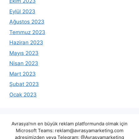
Ekim 2023
Eylül 2023
Ağustos 2023
Temmuz 2023
Haziran 2023
Mayıs 2023
Nisan 2023
Mart 2023
Şubat 2023
Ocak 2023
Avrasya'nın en büyük reklam platformunda olmak için
Microsoft Teams:
reklam@avrasyamarketing.com
adresimizden veya Telegram: @Avrasyamarketing