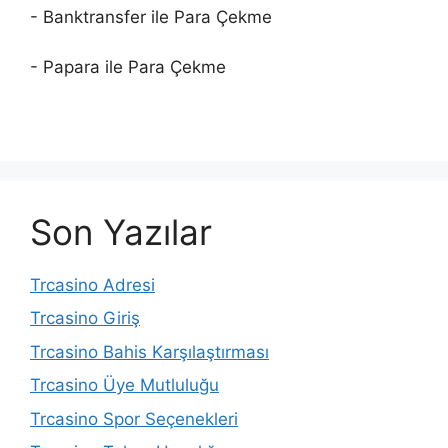
- Banktransfer ile Para Çekme
- Papara ile Para Çekme
Son Yazılar
Trcasino Adresi
Trcasino Giriş
Trcasino Bahis Karşılaştırması
Trcasino Üye Mutluluğu
Trcasino Spor Seçenekleri