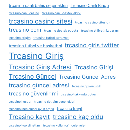
trcasino canlı bahis seçenekleri
Trcasino Canlı Bingo
trcasino canlı casino
trcasino canlı destek ekibi
trcasino casino sitesi
trcasino casino sitesidir
trcasino com
trcasino destek eposta
trcasino ehliyetiniz var mı
trcasino erişim
trcasino futbol turnuvası
trcasino giris twitter
trcasino futbol ve basketbol
Trcasino Giriş
Trcasino Giriş Adresi
Trcasino Girişi
Trcasino Güncel
Trcasino Güncel Adres
trcasino güncel adresi
trcasino güvenilirlik
trcasino güvenlir mi
trcasino hakkında poker
trcasino hesabı
trcasino i̇letişim seçenekleri
trcasino kayit
trcasino i̇ncelemesi oyun arşivi
Trcasino kayıt
trcasino kaç oldu
trcasino koordinatları
trcasino kullanıcı i̇ncelemeleri