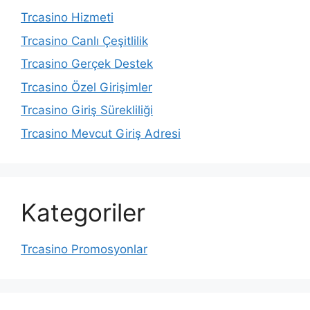
Trcasino Hizmeti
Trcasino Canlı Çeşitlilik
Trcasino Gerçek Destek
Trcasino Özel Girişimler
Trcasino Giriş Sürekliliği
Trcasino Mevcut Giriş Adresi
Kategoriler
Trcasino Promosyonlar