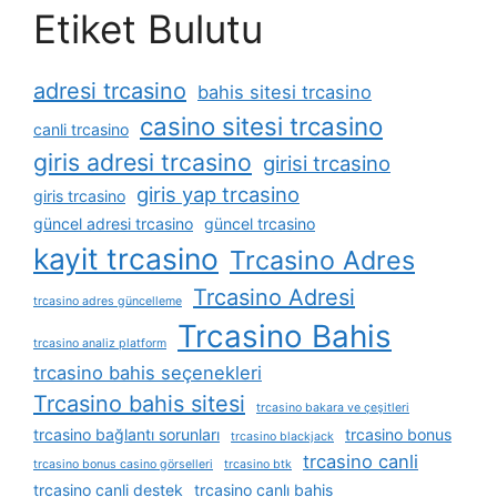
Etiket Bulutu
adresi trcasino
bahis sitesi trcasino
casino sitesi trcasino
canli trcasino
giris adresi trcasino
girisi trcasino
giris yap trcasino
giris trcasino
güncel adresi trcasino
güncel trcasino
kayit trcasino
Trcasino Adres
Trcasino Adresi
trcasino adres güncelleme
Trcasino Bahis
trcasino analiz platform
trcasino bahis seçenekleri
Trcasino bahis sitesi
trcasino bakara ve çeşitleri
trcasino bağlantı sorunları
trcasino bonus
trcasino blackjack
trcasino canli
trcasino bonus casino görselleri
trcasino btk
trcasino canli destek
trcasino canlı bahis