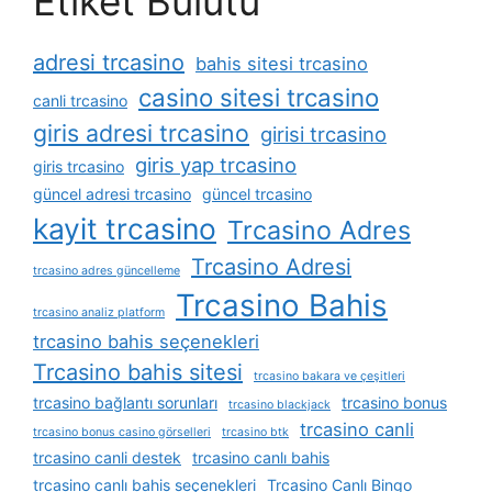
Etiket Bulutu
adresi trcasino
bahis sitesi trcasino
casino sitesi trcasino
canli trcasino
giris adresi trcasino
girisi trcasino
giris yap trcasino
giris trcasino
güncel adresi trcasino
güncel trcasino
kayit trcasino
Trcasino Adres
Trcasino Adresi
trcasino adres güncelleme
Trcasino Bahis
trcasino analiz platform
trcasino bahis seçenekleri
Trcasino bahis sitesi
trcasino bakara ve çeşitleri
trcasino bağlantı sorunları
trcasino bonus
trcasino blackjack
trcasino canli
trcasino bonus casino görselleri
trcasino btk
trcasino canli destek
trcasino canlı bahis
trcasino canlı bahis seçenekleri
Trcasino Canlı Bingo