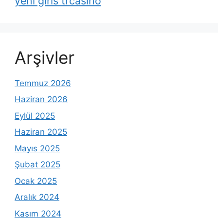
yeni giris trcasino
Arşivler
Temmuz 2026
Haziran 2026
Eylül 2025
Haziran 2025
Mayıs 2025
Şubat 2025
Ocak 2025
Aralık 2024
Kasım 2024