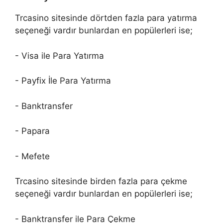
Trcasino sitesinde dörtden fazla para yatırma
seçeneği vardır bunlardan en popülerleri ise;
- Visa ile Para Yatırma
- Payfix İle Para Yatırma
- Banktransfer
- Papara
- Mefete
Trcasino sitesinde birden fazla para çekme
seçeneği vardır bunlardan en popülerleri ise;
- Banktransfer ile Para Çekme