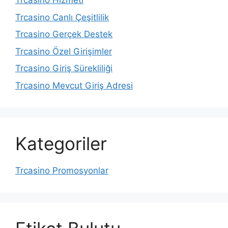
Trcasino Hizmeti
Trcasino Canlı Çeşitlilik
Trcasino Gerçek Destek
Trcasino Özel Girişimler
Trcasino Giriş Sürekliliği
Trcasino Mevcut Giriş Adresi
Kategoriler
Trcasino Promosyonlar