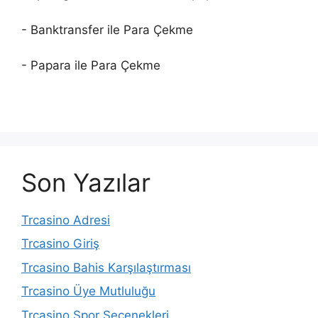
- Banktransfer ile Para Çekme
- Papara ile Para Çekme
Son Yazılar
Trcasino Adresi
Trcasino Giriş
Trcasino Bahis Karşılaştırması
Trcasino Üye Mutluluğu
Trcasino Spor Seçenekleri