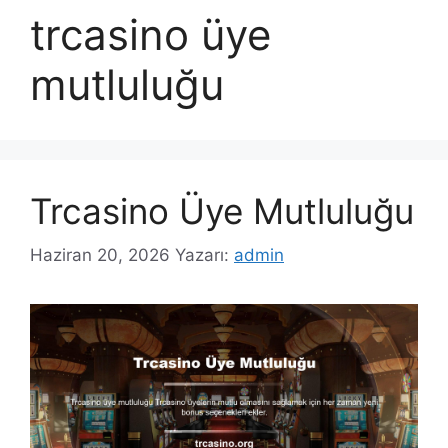
trcasino üye
mutluluğu
Trcasino Üye Mutluluğu
Haziran 20, 2026
Yazarı:
admin