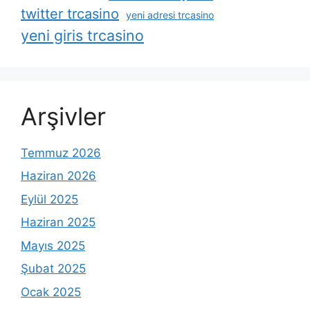
twitter trcasino
yeni adresi trcasino
yeni giris trcasino
Arşivler
Temmuz 2026
Haziran 2026
Eylül 2025
Haziran 2025
Mayıs 2025
Şubat 2025
Ocak 2025