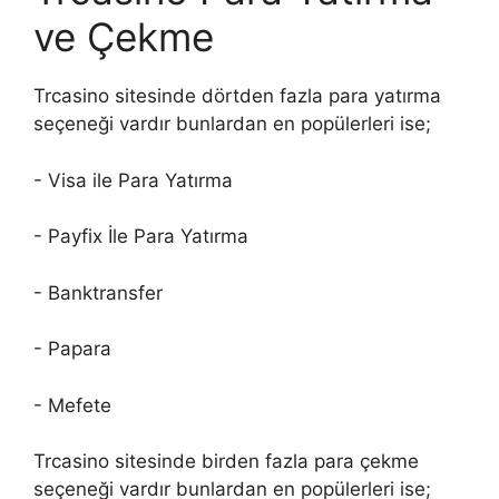
ve Çekme
Trcasino sitesinde dörtden fazla para yatırma
seçeneği vardır bunlardan en popülerleri ise;
- Visa ile Para Yatırma
- Payfix İle Para Yatırma
- Banktransfer
- Papara
- Mefete
Trcasino sitesinde birden fazla para çekme
seçeneği vardır bunlardan en popülerleri ise;