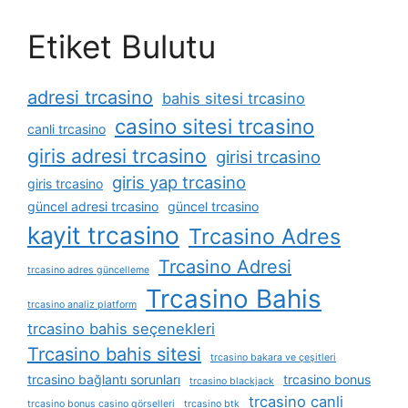
Etiket Bulutu
adresi trcasino
bahis sitesi trcasino
casino sitesi trcasino
canli trcasino
giris adresi trcasino
girisi trcasino
giris yap trcasino
giris trcasino
güncel adresi trcasino
güncel trcasino
kayit trcasino
Trcasino Adres
Trcasino Adresi
trcasino adres güncelleme
Trcasino Bahis
trcasino analiz platform
trcasino bahis seçenekleri
Trcasino bahis sitesi
trcasino bakara ve çeşitleri
trcasino bağlantı sorunları
trcasino bonus
trcasino blackjack
trcasino canli
trcasino bonus casino görselleri
trcasino btk