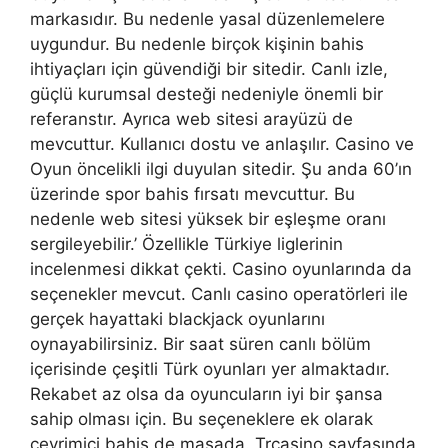
markasıdır. Bu nedenle yasal düzenlemelere
uygundur. Bu nedenle birçok kişinin bahis
ihtiyaçları için güvendiği bir sitedir. Canlı izle,
güçlü kurumsal desteği nedeniyle önemli bir
referanstır. Ayrıca web sitesi arayüzü de
mevcuttur. Kullanıcı dostu ve anlaşılır. Casino ve
Oyun öncelikli ilgi duyulan sitedir. Şu anda 60’ın
üzerinde spor bahis fırsatı mevcuttur. Bu
nedenle web sitesi yüksek bir eşleşme oranı
sergileyebilir.’ Özellikle Türkiye liglerinin
incelenmesi dikkat çekti. Casino oyunlarında da
seçenekler mevcut. Canlı casino operatörleri ile
gerçek hayattaki blackjack oyunlarını
oynayabilirsiniz. Bir saat süren canlı bölüm
içerisinde çeşitli Türk oyunları yer almaktadır.
Rekabet az olsa da oyuncuların iyi bir şansa
sahip olması için. Bu seçeneklere ek olarak
çevrimiçi bahis de masada. Trcasino sayfasında