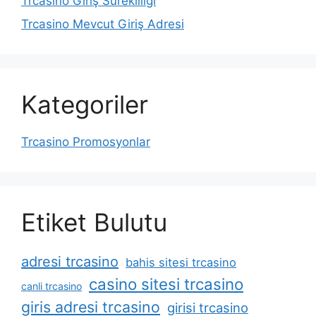
Trcasino Giriş Sürekliliği
Trcasino Mevcut Giriş Adresi
Kategoriler
Trcasino Promosyonlar
Etiket Bulutu
adresi trcasino
bahis sitesi trcasino
casino sitesi trcasino
canli trcasino
giris adresi trcasino
girisi trcasino