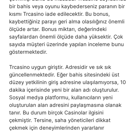
bir bahis veya oyunu kaybederseniz paranın bir
kısmı Trcasino iade edilecektir. Bu bonus,
kaybettiğiniz parayı geri alma olasılığınız önemli
ölçüde artar. Bonus miktarı, değerindeki
sayfalardan önemli ölçüde daha yüksektir. Çok
sayıda müşteri üzerinde yapılan inceleme bunu
göstermektedir.
Trcasino uygun giriştir. Adresidir ve sık sık
güncellenmektedir. Eğer bahis sitesindeki üst
düzey yetkilinin giriş adresine ulaşılamıyorsa, 10
dakika içerisinde yeni bir alan adı oluşturulur.
Sosyal medya platformu, kullanıcıların yeni
oluşturulan alan adresini paylaşmasına olanak
tanır. Bu durum birçok Casinolar ilgisini
çekmiştir. Tersine, saha yöneticileri dikkat
çekmek için deneyimlerinden yararlanır