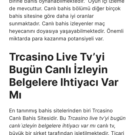
birine bahis oynanabilmektedir.” Oyun içi izleme
de mevcuttur. Canlı bahis bölümü diğer birçok
bahis sitesine göre daha iyi oranlar
sunmaktadır. Canlı bahis izleyenler maç
heyecanını doyasıya yaşayabilmektedir. Önemli
miktarda para kazanma potansiyeli var.
Trcasino Live Tv’yi
Bugün Canlı İzleyin
Belgelere Ihtiyacı Var
Mı
En tanınmış bahis sitelerinden biri Trcasino
Canlı Bahis Sitesidir. Bu
Trcasino live tv’yi bugün
canlı i̇zleyin belgelere ihtiyacı var mı
canlı tv,
büyük bir şirket tarafından işletilmektedir. Ticari