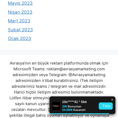
Mayıs 2023
Nisan 2023
Mart 2023
Şubat 2023
Ocak 2023
Avrasya'nın en büyük reklam platformunda olmak için
Microsoft Teams:
reklam@avrasyamarketing.com
adresimizden veya Telegram: @Avrasyamarketing
adresimizden irtibat kurabilirsiniz. (Tek iletişim
adreslerimiz teams / telegram ve mail adresimizdir.
Harici hiçbir iletişim adresimiz bulunmamaktadır.
Lütfen itibar etmeyiniz.) Türkiye yasalarına göre 7258
sayılı kanun uyarınca yasa dışı bahis oynamanın
cezaları mevcuttur. Şu an bulunduğunuz site hiç bir
şekilde illegal bahis oyunları oynatmıyor ve oynamaya