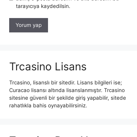
tarayıcıya kaydedilsin.
Trcasino Lisans
Trcasino, lisanslı bir sitedir. Lisans bilgileri ise;
Curacao lisansı altında lisanslanmıştır. Trcasino
sitesine güvenli bir şekilde giriş yapabilir, sitede
rahatlıkla bahis oynayabilirsiniz.