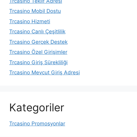
Trcasino Teklif Adresi
Trcasino Mobil Dostu
Trcasino Hizmeti
Trcasino Canlı Çeşitlilik
Trcasino Gerçek Destek
Trcasino Özel Girişimler
Trcasino Giriş Sürekliliği
Trcasino Mevcut Giriş Adresi
Kategoriler
Trcasino Promosyonlar