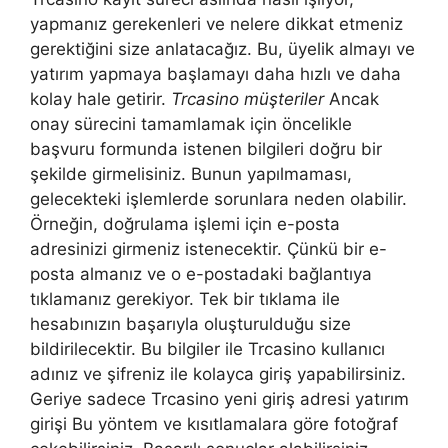
yapmanız gerekenleri ve nelere dikkat etmeniz
gerektiğini size anlatacağız. Bu, üyelik almayı ve
yatırım yapmaya başlamayı daha hızlı ve daha
kolay hale getirir.
Trcasino müşteriler
Ancak
onay sürecini tamamlamak için öncelikle
başvuru formunda istenen bilgileri doğru bir
şekilde girmelisiniz. Bunun yapılmaması,
gelecekteki işlemlerde sorunlara neden olabilir.
Örneğin, doğrulama işlemi için e-posta
adresinizi girmeniz istenecektir. Çünkü bir e-
posta almanız ve o e-postadaki bağlantıya
tıklamanız gerekiyor. Tek bir tıklama ile
hesabınızın başarıyla oluşturulduğu size
bildirilecektir. Bu bilgiler ile Trcasino kullanıcı
adınız ve şifreniz ile kolayca giriş yapabilirsiniz.
Geriye sadece Trcasino yeni giriş adresi yatırım
girişi Bu yöntem ve kısıtlamalara göre fotoğraf