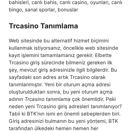
bahisleri, canlı bahis, canlı casino, oyunları, canlı
bingo, sanal sporlar, bonuslar
Trcasino Tanımlama
Web sitesinde bu alternatif hizmet biçimini
kullanmak istiyorsanız, öncelikle web sitesinde
kayıt işlemini tamamlamanız gerekir. Elbette
Trcasino giriş sürecinde bilmeniz gereken ilk
şey, mevcut giriş adresinizle ilgili bilgilerdir. Bu
sayfadaki son adres artık Trcasino olarak
tanımlanmıştır. Yeni bir oturum açma adresi
oluşturulduktan sonra, bu yeni oturum açma
adının
Trcasino tanımlama
çok önemlidir. Peki
neden yeni Trcasino giriş adresleri tanımlanıyor?
Tabii ki BTK’nın ismi en önemli sebeplerden biri.
Giriş adresinizi bulmanın bu yeni yöntemi, BTK
tarafından ülkedeki hemen hemen her