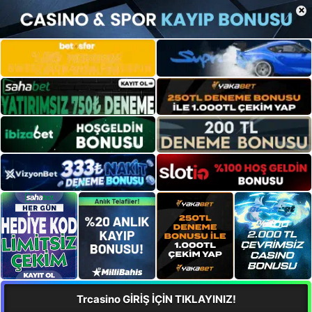
×
Trcasino GİRİŞ İÇİN TIKLAYINIZ!