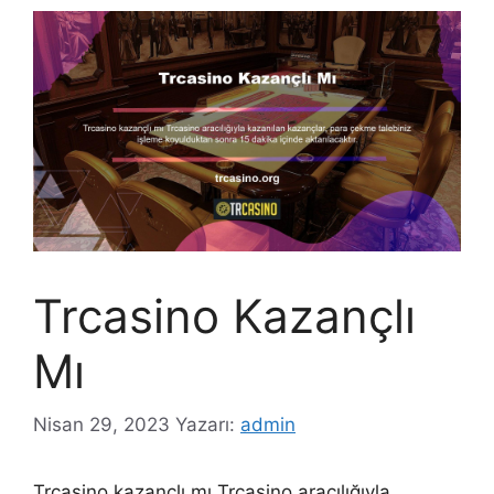
Trcasino Kazançlı
Mı
Nisan 29, 2023
Yazarı:
admin
Trcasino kazançlı mı Trcasino aracılığıyla