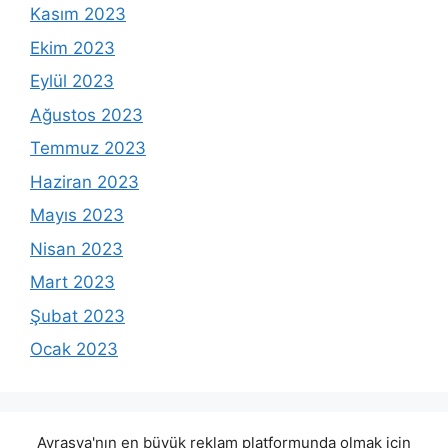
Kasım 2023
Ekim 2023
Eylül 2023
Ağustos 2023
Temmuz 2023
Haziran 2023
Mayıs 2023
Nisan 2023
Mart 2023
Şubat 2023
Ocak 2023
Avrasya'nın en büyük reklam platformunda olmak için