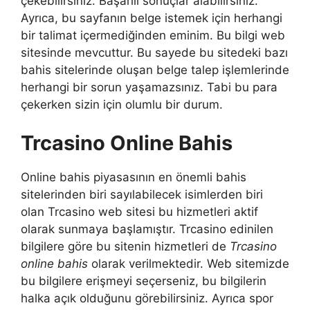
çekebilirsiniz. Başarılı sonuçlar alabilirsiniz.
Ayrıca, bu sayfanın belge istemek için herhangi
bir talimat içermediğinden eminim. Bu bilgi web
sitesinde mevcuttur. Bu sayede bu sitedeki bazı
bahis sitelerinde oluşan belge talep işlemlerinde
herhangi bir sorun yaşamazsınız. Tabi bu para
çekerken sizin için olumlu bir durum.
Trcasino Online Bahis
Online bahis piyasasının en önemli bahis
sitelerinden biri sayılabilecek isimlerden biri
olan Trcasino web sitesi bu hizmetleri aktif
olarak sunmaya başlamıştır. Trcasino edinilen
bilgilere göre bu sitenin hizmetleri de
Trcasino
online bahis
olarak verilmektedir. Web sitemizde
bu bilgilere erişmeyi seçerseniz, bu bilgilerin
halka açık olduğunu görebilirsiniz. Ayrıca spor