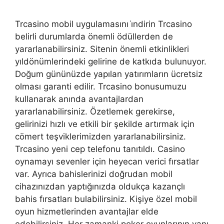
Trcasino mobil uygulamasını i̇ndirin Trcasino
belirli durumlarda önemli ödüllerden de
yararlanabilirsiniz. Sitenin önemli etkinlikleri
yıldönümlerindeki gelirine de katkıda bulunuyor.
Doğum gününüzde yapılan yatırımların ücretsiz
olması garanti edilir. Trcasino bonusumuzu
kullanarak anında avantajlardan
yararlanabilirsiniz. Özetlemek gerekirse,
gelirinizi hızlı ve etkili bir şekilde artırmak için
cömert teşviklerimizden yararlanabilirsiniz.
Trcasino yeni cep telefonu tanıtıldı. Casino
oynamayı sevenler için heyecan verici fırsatlar
var. Ayrıca bahislerinizi doğrudan mobil
cihazınızdan yaptığınızda oldukça kazançlı
bahis fırsatları bulabilirsiniz. Kişiye özel mobil
oyun hizmetlerinden avantajlar elde