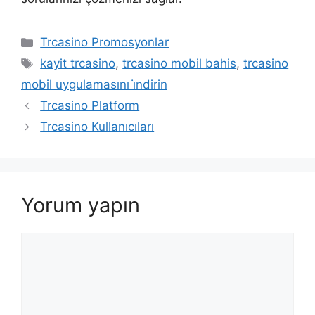
Kategoriler
Trcasino Promosyonlar
Etiketler
kayit trcasino
,
trcasino mobil bahis
,
trcasino
mobil uygulamasını i̇ndirin
Trcasino Platform
Trcasino Kullanıcıları
Yorum yapın
Yorum