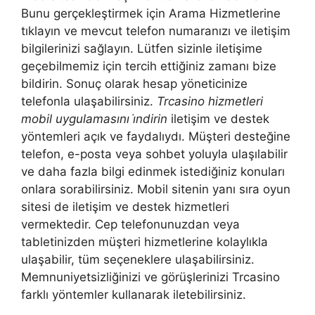
Bunu gerçekleştirmek için Arama Hizmetlerine
tıklayın ve mevcut telefon numaranızı ve iletişim
bilgilerinizi sağlayın. Lütfen sizinle iletişime
geçebilmemiz için tercih ettiğiniz zamanı bize
bildirin. Sonuç olarak hesap yöneticinize
telefonla ulaşabilirsiniz.
Trcasino hizmetleri
mobil uygulamasını i̇ndirin
iletişim ve destek
yöntemleri açık ve faydalıydı. Müşteri desteğine
telefon, e-posta veya sohbet yoluyla ulaşılabilir
ve daha fazla bilgi edinmek istediğiniz konuları
onlara sorabilirsiniz. Mobil sitenin yanı sıra oyun
sitesi de iletişim ve destek hizmetleri
vermektedir. Cep telefonunuzdan veya
tabletinizden müşteri hizmetlerine kolaylıkla
ulaşabilir, tüm seçeneklere ulaşabilirsiniz.
Memnuniyetsizliğinizi ve görüşlerinizi Trcasino
farklı yöntemler kullanarak iletebilirsiniz.