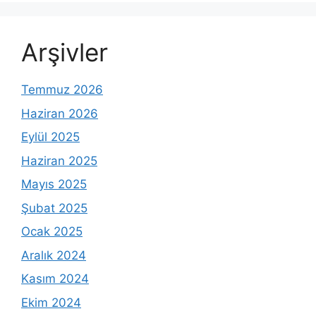
Arşivler
Temmuz 2026
Haziran 2026
Eylül 2025
Haziran 2025
Mayıs 2025
Şubat 2025
Ocak 2025
Aralık 2024
Kasım 2024
Ekim 2024