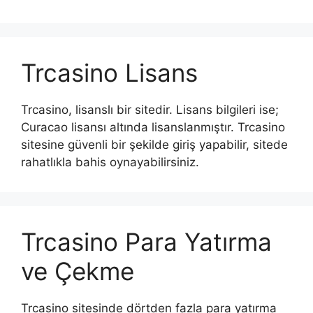
Trcasino Lisans
Trcasino, lisanslı bir sitedir. Lisans bilgileri ise;
Curacao lisansı altında lisanslanmıştır. Trcasino
sitesine güvenli bir şekilde giriş yapabilir, sitede
rahatlıkla bahis oynayabilirsiniz.
Trcasino Para Yatırma
ve Çekme
Trcasino sitesinde dörtden fazla para yatırma