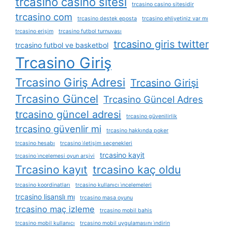
trcasino casino sitesi
trcasino casino sitesidir
trcasino com
trcasino destek eposta
trcasino ehliyetiniz var mı
trcasino erişim
trcasino futbol turnuvası
trcasino giris twitter
trcasino futbol ve basketbol
Trcasino Giriş
Trcasino Giriş Adresi
Trcasino Girişi
Trcasino Güncel
Trcasino Güncel Adres
trcasino güncel adresi
trcasino güvenilirlik
trcasino güvenlir mi
trcasino hakkında poker
trcasino hesabı
trcasino i̇letişim seçenekleri
trcasino kayit
trcasino i̇ncelemesi oyun arşivi
Trcasino kayıt
trcasino kaç oldu
trcasino koordinatları
trcasino kullanıcı i̇ncelemeleri
trcasino lisanslı mı
trcasino masa oyunu
trcasino maç izleme
trcasino mobil bahis
trcasino mobil kullanıcı
trcasino mobil uygulamasını i̇ndirin