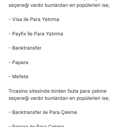
seçeneği vardır bunlardan en popülerleri ise;
- Visa ile Para Yatırma
- Payfix İle Para Yatırma
- Banktransfer
- Papara
- Mefete
Trcasino sitesinde birden fazla para çekme
seçeneği vardır bunlardan en popülerleri ise;
- Banktransfer ile Para Çekme
- Papara ile Para Çekme