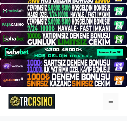
İçeriğe
atla
Menü