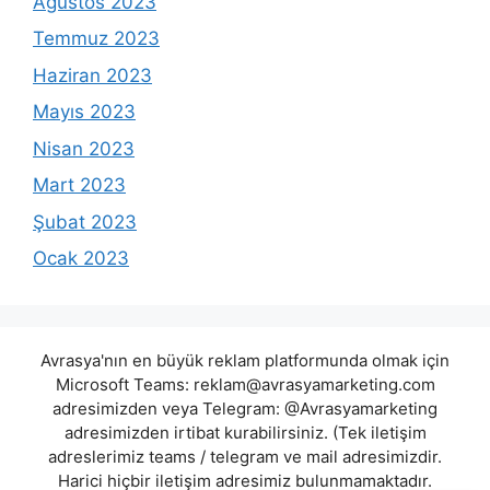
Ağustos 2023
Temmuz 2023
Haziran 2023
Mayıs 2023
Nisan 2023
Mart 2023
Şubat 2023
Ocak 2023
Avrasya'nın en büyük reklam platformunda olmak için
Microsoft Teams:
reklam@avrasyamarketing.com
adresimizden veya Telegram: @Avrasyamarketing
adresimizden irtibat kurabilirsiniz. (Tek iletişim
adreslerimiz teams / telegram ve mail adresimizdir.
Harici hiçbir iletişim adresimiz bulunmamaktadır.