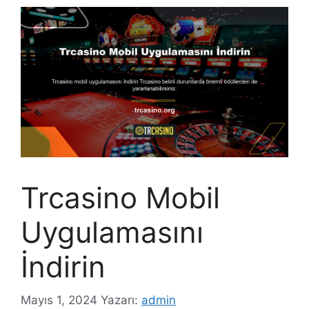
Trcasino Mobil
Uygulamasını
İndirin
Mayıs 1, 2024
Yazarı:
admin