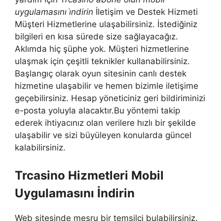
uygulamasını i̇ndirin
İletişim ve Destek Hizmeti
Müşteri Hizmetlerine ulaşabilirsiniz. İstediğiniz
bilgileri en kısa sürede size sağlayacağız.
Aklımda hiç şüphe yok. Müşteri hizmetlerine
ulaşmak için çeşitli teknikler kullanabilirsiniz.
Başlangıç ​​olarak oyun sitesinin canlı destek
hizmetine ulaşabilir ve hemen bizimle iletişime
geçebilirsiniz. Hesap yöneticiniz geri bildiriminizi
e-posta yoluyla alacaktır.Bu yöntemi takip
ederek ihtiyacınız olan verilere hızlı bir şekilde
ulaşabilir ve sizi büyüleyen konularda güncel
kalabilirsiniz.
Trcasino Hizmetleri Mobil
Uygulamasını İndirin
Web sitesinde meşru bir temsilci bulabilirsiniz.