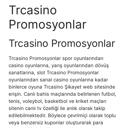
Trcasino
Promosyonlar
Trcasino Promosyonlar
Trcasino Promosyonlar spor oyunlarından
casino oyunlarına, yarış oyunlarından dövüş
sanatlarına, slot Trcasino Promosyonlar
oyunlarından sanal casino oyunlarına kadar
binlerce oyuna Trcasino Şikayet web sitesinde
erişin. Canlı bahis maçlarında belirlenen futbol,
tenis, voleybol, basketbol ve kriket maçları
sitenin canlı tv özelliği ile anlık olarak takip
edilebilmektedir. Böylece çevrimiçi olarak toplu
veya benzersiz kuponlar oluşturarak para