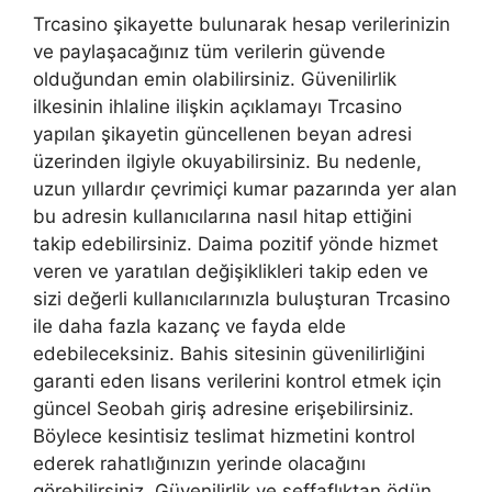
Trcasino şikayette bulunarak hesap verilerinizin
ve paylaşacağınız tüm verilerin güvende
olduğundan emin olabilirsiniz. Güvenilirlik
ilkesinin ihlaline ilişkin açıklamayı Trcasino
yapılan şikayetin güncellenen beyan adresi
üzerinden ilgiyle okuyabilirsiniz. Bu nedenle,
uzun yıllardır çevrimiçi kumar pazarında yer alan
bu adresin kullanıcılarına nasıl hitap ettiğini
takip edebilirsiniz. Daima pozitif yönde hizmet
veren ve yaratılan değişiklikleri takip eden ve
sizi değerli kullanıcılarınızla buluşturan Trcasino
ile daha fazla kazanç ve fayda elde
edebileceksiniz. Bahis sitesinin güvenilirliğini
garanti eden lisans verilerini kontrol etmek için
güncel Seobah giriş adresine erişebilirsiniz.
Böylece kesintisiz teslimat hizmetini kontrol
ederek rahatlığınızın yerinde olacağını
görebilirsiniz. Güvenilirlik ve şeffaflıktan ödün