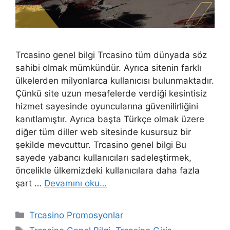
Trcasino genel bilgi Trcasino tüm dünyada söz
sahibi olmak mümkündür. Ayrıca sitenin farklı
ülkelerden milyonlarca kullanıcısı bulunmaktadır.
Çünkü site uzun mesafelerde verdiği kesintisiz
hizmet sayesinde oyuncularına güvenilirliğini
kanıtlamıştır. Ayrıca başta Türkçe olmak üzere
diğer tüm diller web sitesinde kusursuz bir
şekilde mevcuttur. Trcasino genel bilgi Bu
sayede yabancı kullanıcıları sadeleştirmek,
öncelikle ülkemizdeki kullanıcılara daha fazla
şart …
Devamını oku…
Kategoriler
Trcasino Promosyonlar
Etiketler