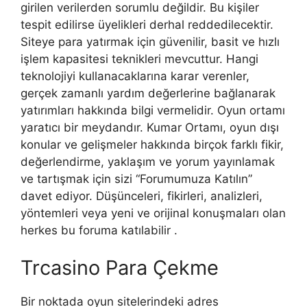
girilen verilerden sorumlu değildir. Bu kişiler
tespit edilirse üyelikleri derhal reddedilecektir.
Siteye para yatırmak için güvenilir, basit ve hızlı
işlem kapasitesi teknikleri mevcuttur. Hangi
teknolojiyi kullanacaklarına karar verenler,
gerçek zamanlı yardım değerlerine bağlanarak
yatırımları hakkında bilgi vermelidir. Oyun ortamı
yaratıcı bir meydandır. Kumar Ortamı, oyun dışı
konular ve gelişmeler hakkında birçok farklı fikir,
değerlendirme, yaklaşım ve yorum yayınlamak
ve tartışmak için sizi “Forumumuza Katılın”
davet ediyor. Düşünceleri, fikirleri, analizleri,
yöntemleri veya yeni ve orijinal konuşmaları olan
herkes bu foruma katılabilir .
Trcasino Para Çekme
Bir noktada oyun sitelerindeki adres