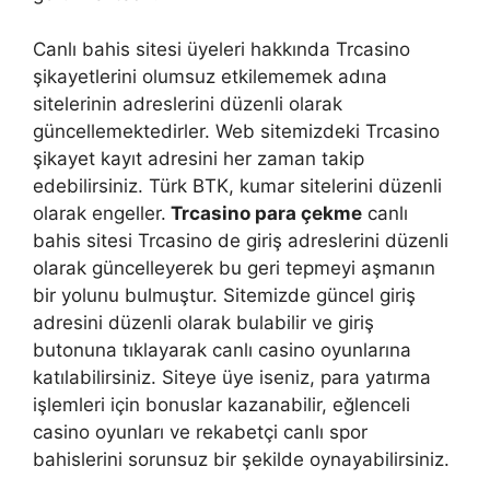
Canlı bahis sitesi üyeleri hakkında Trcasino
şikayetlerini olumsuz etkilememek adına
sitelerinin adreslerini düzenli olarak
güncellemektedirler. Web sitemizdeki Trcasino
şikayet kayıt adresini her zaman takip
edebilirsiniz. Türk BTK, kumar sitelerini düzenli
olarak engeller.
Trcasino para çekme
canlı
bahis sitesi Trcasino de giriş adreslerini düzenli
olarak güncelleyerek bu geri tepmeyi aşmanın
bir yolunu bulmuştur. Sitemizde güncel giriş
adresini düzenli olarak bulabilir ve giriş
butonuna tıklayarak canlı casino oyunlarına
katılabilirsiniz. Siteye üye iseniz, para yatırma
işlemleri için bonuslar kazanabilir, eğlenceli
casino oyunları ve rekabetçi canlı spor
bahislerini sorunsuz bir şekilde oynayabilirsiniz.