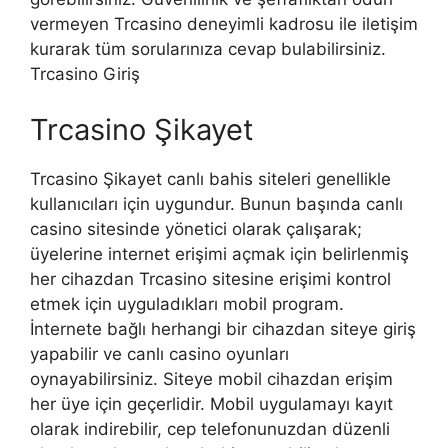
vermeyen Trcasino deneyimli kadrosu ile iletişim
kurarak tüm sorularınıza cevap bulabilirsiniz.
Trcasino Giriş
Trcasino Şikayet
Trcasino Şikayet canlı bahis siteleri genellikle
kullanıcıları için uygundur. Bunun başında canlı
casino sitesinde yönetici olarak çalışarak;
üyelerine internet erişimi açmak için belirlenmiş
her cihazdan Trcasino sitesine erişimi kontrol
etmek için uyguladıkları mobil program.
İnternete bağlı herhangi bir cihazdan siteye giriş
yapabilir ve canlı casino oyunları
oynayabilirsiniz. Siteye mobil cihazdan erişim
her üye için geçerlidir. Mobil uygulamayı kayıt
olarak indirebilir, cep telefonunuzdan düzenli