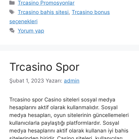
Kategoriler
Trcasino Promosyonlar
Etiketler
Trcasino bahis sitesi
,
Trcasino bonus
seçenekleri
Yorum yap
Trcasino Spor
Şubat 1, 2023
Yazarı:
admin
Trcasino spor Casino siteleri sosyal medya
hesaplarını aktif olarak kullanmalıdır. Sosyal
medya hesapları, oyun sitelerinin güncellemeleri
kullanıcılarla paylaştığı platformlardır. Sosyal
medya hesaplarını aktif olarak kullanan iyi bahis
sitelerinden biridir. Casino siteleri, kullanıcıları