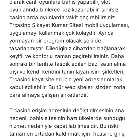
olarak canlı oyunlara bahis yapabilir, slot
oyunlarında binlerce kez kazanabilir, sınırsız
casinolarda oyunlarda vakit geçirebilirsiniz.
Trcasino Şikayet Kumar Sitesi mobil uygulaması,
uygulamayı kullanmak çok kolaydır. Ayrıca
yormayan bir program olacak şekilde
tasarlanmıştır. Dilediğiniz cihazdan bağlanarak
keyifli ve konforlu zaman geçirebilirsiniz. Daha
sonraki bir tarihte tasdik edilen bazı satın alma
dışı ve kendi kendini tanımlayan isim şirketleri,
Trcasino kayıt siteleri için yeni adresler olarak
kabul edilebilir. Bu tür web siteleri sizden zorla
para almaya çalışan şirketlerdir.
Trcasino erişim adresinin değiştirilmesinin ana
nedeni, bahis sitesinin bazı ülkelerde sunduğu
hizmet nedeniyle kapatılabilmesidir. Bu riski
tamamen ortadan kaldırmak için Trcasino girişi