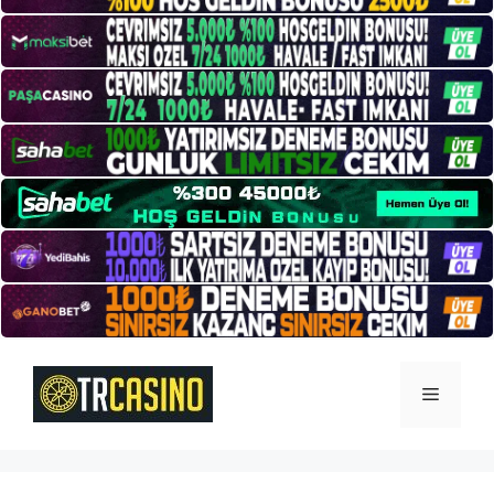
İçeriğe
atla
Menü