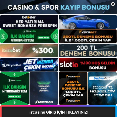
×
Trcasino GİRİŞ İÇİN TIKLAYINIZ!