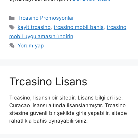
Kategoriler
Trcasino Promosyonlar
Etiketler
kayit trcasino
,
trcasino mobil bahis
,
trcasino
mobil uygulamasını i̇ndirin
Yorum yap
Trcasino Lisans
Trcasino, lisanslı bir sitedir. Lisans bilgileri ise;
Curacao lisansı altında lisanslanmıştır. Trcasino
sitesine güvenli bir şekilde giriş yapabilir, sitede
rahatlıkla bahis oynayabilirsiniz.