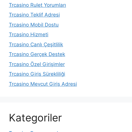
Trcasino Rulet Yorumları
Trcasino Teklif Adresi
Trcasino Mobil Dostu
Trcasino Hizmeti
Trcasino Canlı Çeşitlilik
Trcasino Gerçek Destek
Trcasino Özel Girişimler
Trcasino Giriş Sürekliliği
Trcasino Mevcut Giriş Adresi
Kategoriler