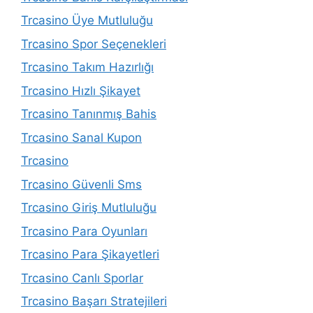
Trcasino Üye Mutluluğu
Trcasino Spor Seçenekleri
Trcasino Takım Hazırlığı
Trcasino Hızlı Şikayet
Trcasino Tanınmış Bahis
Trcasino Sanal Kupon
Trcasino
Trcasino Güvenli Sms
Trcasino Giriş Mutluluğu
Trcasino Para Oyunları
Trcasino Para Şikayetleri
Trcasino Canlı Sporlar
Trcasino Başarı Stratejileri