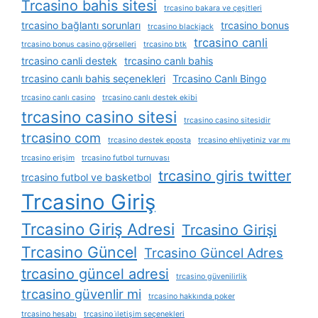
Trcasino bahis sitesi
trcasino bakara ve çeşitleri
trcasino bağlantı sorunları
trcasino bonus
trcasino blackjack
trcasino canli
trcasino bonus casino görselleri
trcasino btk
trcasino canli destek
trcasino canlı bahis
trcasino canlı bahis seçenekleri
Trcasino Canlı Bingo
trcasino canlı casino
trcasino canlı destek ekibi
trcasino casino sitesi
trcasino casino sitesidir
trcasino com
trcasino destek eposta
trcasino ehliyetiniz var mı
trcasino erişim
trcasino futbol turnuvası
trcasino giris twitter
trcasino futbol ve basketbol
Trcasino Giriş
Trcasino Giriş Adresi
Trcasino Girişi
Trcasino Güncel
Trcasino Güncel Adres
trcasino güncel adresi
trcasino güvenilirlik
trcasino güvenlir mi
trcasino hakkında poker
trcasino hesabı
trcasino i̇letişim seçenekleri