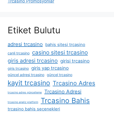
Trcasino Promosyonlar
Etiket Bulutu
adresi trcasino
bahis sitesi trcasino
casino sitesi trcasino
canli trcasino
giris adresi trcasino
girisi trcasino
giris yap trcasino
giris trcasino
güncel adresi trcasino
güncel trcasino
kayit trcasino
Trcasino Adres
Trcasino Adresi
trcasino adres güncelleme
Trcasino Bahis
trcasino analiz platform
trcasino bahis seçenekleri