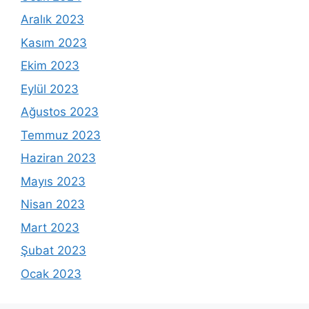
Aralık 2023
Kasım 2023
Ekim 2023
Eylül 2023
Ağustos 2023
Temmuz 2023
Haziran 2023
Mayıs 2023
Nisan 2023
Mart 2023
Şubat 2023
Ocak 2023