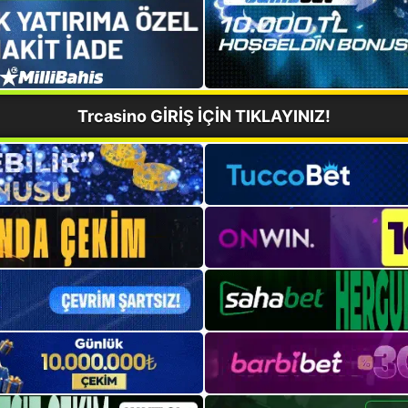
Trcasino GİRİŞ İÇİN TIKLAYINIZ!