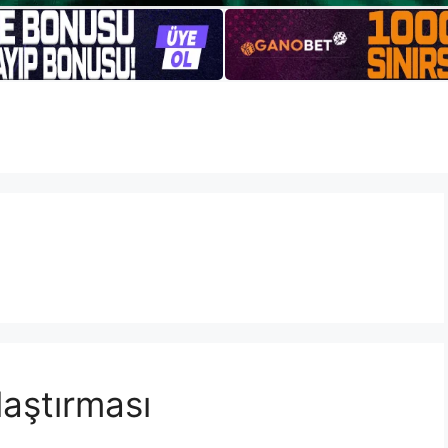
u
laştırması