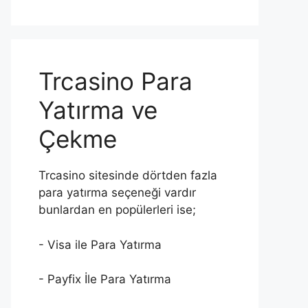
Trcasino Para
Yatırma ve
Çekme
Trcasino sitesinde dörtden fazla
para yatırma seçeneği vardır
bunlardan en popülerleri ise;
- Visa ile Para Yatırma
- Payfix İle Para Yatırma