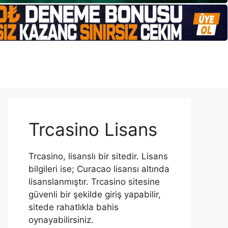
Trcasino Lisans
Trcasino, lisanslı bir sitedir. Lisans
bilgileri ise; Curacao lisansı altında
lisanslanmıştır. Trcasino sitesine
güvenli bir şekilde giriş yapabilir,
sitede rahatlıkla bahis
oynayabilirsiniz.