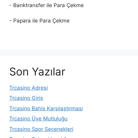
- Banktransfer ile Para Çekme
- Papara ile Para Çekme
Son Yazılar
Trcasino Adresi
Trcasino Giriş
Trcasino Bahis Karşılaştırması
Trcasino Üye Mutluluğu
Trcasino Spor Seçenekleri