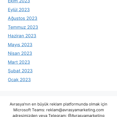
Ekim 2023
Eylül 2023
Ağustos 2023
Temmuz 2023
Haziran 2023
Mayıs 2023
Nisan 2023
Mart 2023
Şubat 2023
Ocak 2023
Avrasya'nın en büyük reklam platformunda olmak için
Microsoft Teams:
reklam@avrasyamarketing.com
adresimizden veya Telegram: @Avrasyamarketing