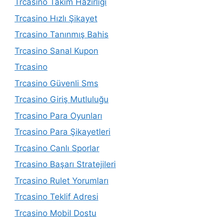
Trcasino Takım Hazırlığı
Trcasino Hızlı Şikayet
Trcasino Tanınmış Bahis
Trcasino Sanal Kupon
Trcasino
Trcasino Güvenli Sms
Trcasino Giriş Mutluluğu
Trcasino Para Oyunları
Trcasino Para Şikayetleri
Trcasino Canlı Sporlar
Trcasino Başarı Stratejileri
Trcasino Rulet Yorumları
Trcasino Teklif Adresi
Trcasino Mobil Dostu