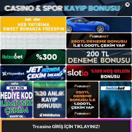
×
Trcasino GİRİŞ İÇİN TIKLAYINIZ!