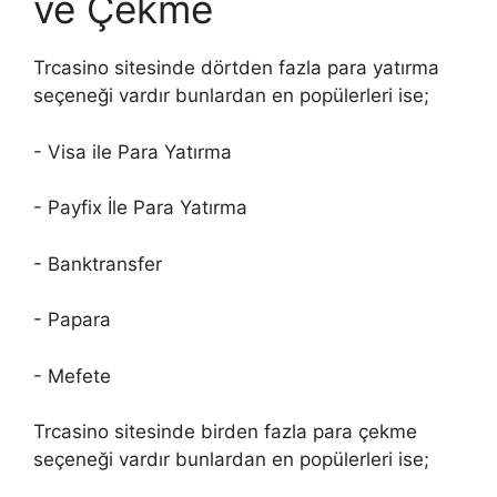
ve Çekme
Trcasino sitesinde dörtden fazla para yatırma
seçeneği vardır bunlardan en popülerleri ise;
- Visa ile Para Yatırma
- Payfix İle Para Yatırma
- Banktransfer
- Papara
- Mefete
Trcasino sitesinde birden fazla para çekme
seçeneği vardır bunlardan en popülerleri ise;