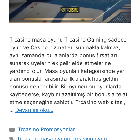
Trcasino masa oyunu Trcasino Gaming sadece
oyun ve Casino hizmetleri sunmakla kalmaz,
aynı zamanda bu alanlarda bonus fırsatları
sunarak üyelerin ek gelir elde etmelerine
yardımcı olur. Masa oyunları kategorisinde yer
alan bonuslar arasında ilk olarak hoş geldin
bonusu denenebilir. Bir oyuncu bu oyunlarda
kaybederse, kaybını azaltılmış bir bonusla telafi
etme seçeneğine sahiptir. Trcasino web sitesi,
…
Devamını oku…
Kategoriler
Trcasino Promosyonlar
Etiketler
trcasino masa oyunu
,
trcasino oyun