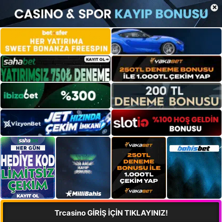
×
Trcasino GİRİŞ İÇİN TIKLAYINIZ!