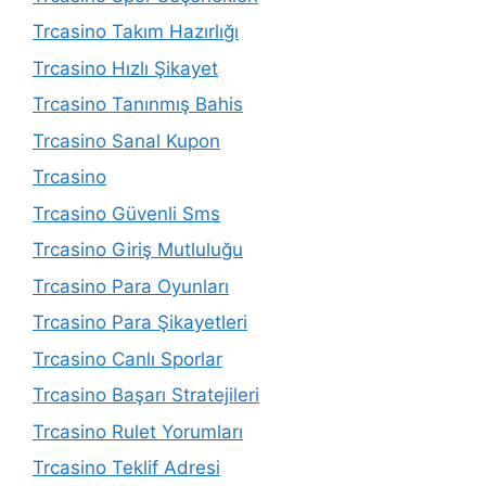
Trcasino Takım Hazırlığı
Trcasino Hızlı Şikayet
Trcasino Tanınmış Bahis
Trcasino Sanal Kupon
Trcasino
Trcasino Güvenli Sms
Trcasino Giriş Mutluluğu
Trcasino Para Oyunları
Trcasino Para Şikayetleri
Trcasino Canlı Sporlar
Trcasino Başarı Stratejileri
Trcasino Rulet Yorumları
Trcasino Teklif Adresi