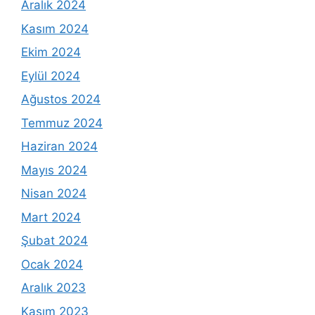
Aralık 2024
Kasım 2024
Ekim 2024
Eylül 2024
Ağustos 2024
Temmuz 2024
Haziran 2024
Mayıs 2024
Nisan 2024
Mart 2024
Şubat 2024
Ocak 2024
Aralık 2023
Kasım 2023