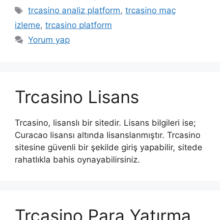
Etiketler
trcasino analiz platform
,
trcasino maç
izleme
,
trcasino platform
Yorum yap
Trcasino Lisans
Trcasino, lisanslı bir sitedir. Lisans bilgileri ise;
Curacao lisansı altında lisanslanmıştır. Trcasino
sitesine güvenli bir şekilde giriş yapabilir, sitede
rahatlıkla bahis oynayabilirsiniz.
Trcasino Para Yatırma