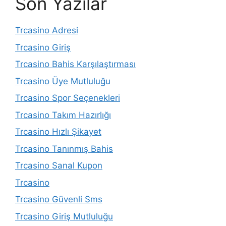
Son Yazılar
Trcasino Adresi
Trcasino Giriş
Trcasino Bahis Karşılaştırması
Trcasino Üye Mutluluğu
Trcasino Spor Seçenekleri
Trcasino Takım Hazırlığı
Trcasino Hızlı Şikayet
Trcasino Tanınmış Bahis
Trcasino Sanal Kupon
Trcasino
Trcasino Güvenli Sms
Trcasino Giriş Mutluluğu