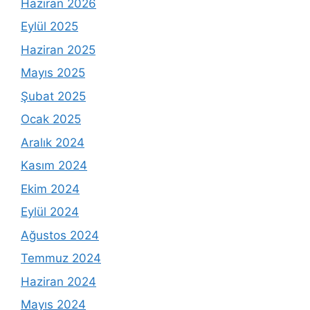
Haziran 2026
Eylül 2025
Haziran 2025
Mayıs 2025
Şubat 2025
Ocak 2025
Aralık 2024
Kasım 2024
Ekim 2024
Eylül 2024
Ağustos 2024
Temmuz 2024
Haziran 2024
Mayıs 2024