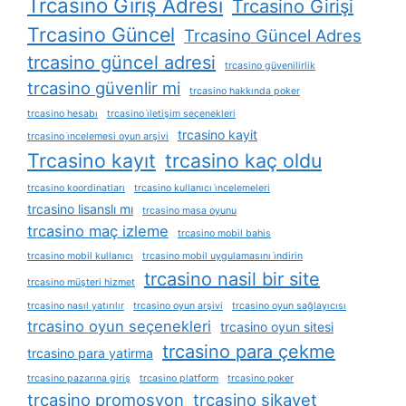
Trcasino Giriş Adresi
Trcasino Girişi
Trcasino Güncel
Trcasino Güncel Adres
trcasino güncel adresi
trcasino güvenilirlik
trcasino güvenlir mi
trcasino hakkında poker
trcasino hesabı
trcasino i̇letişim seçenekleri
trcasino kayit
trcasino i̇ncelemesi oyun arşivi
Trcasino kayıt
trcasino kaç oldu
trcasino koordinatları
trcasino kullanıcı i̇ncelemeleri
trcasino lisanslı mı
trcasino masa oyunu
trcasino maç izleme
trcasino mobil bahis
trcasino mobil kullanıcı
trcasino mobil uygulamasını i̇ndirin
trcasino nasil bir site
trcasino müşteri hizmet
trcasino nasıl yatırılır
trcasino oyun arşivi
trcasino oyun sağlayıcısı
trcasino oyun seçenekleri
trcasino oyun sitesi
trcasino para çekme
trcasino para yatirma
trcasino pazarına giriş
trcasino platform
trcasino poker
trcasino promosyon
trcasino sikayet