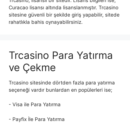
Trcasino, lisanslı bir sitedir. Lisans bilgileri ise;
Curacao lisansı altında lisanslanmıştır. Trcasino
sitesine güvenli bir şekilde giriş yapabilir, sitede
rahatlıkla bahis oynayabilirsiniz.
Trcasino Para Yatırma
ve Çekme
Trcasino sitesinde dörtden fazla para yatırma
seçeneği vardır bunlardan en popülerleri ise;
- Visa ile Para Yatırma
- Payfix İle Para Yatırma