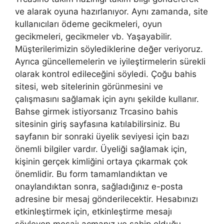
ve alarak oyuna hazırlanıyor. Aynı zamanda, site
kullanıcıları ödeme gecikmeleri, oyun
gecikmeleri, gecikmeler vb. Yaşayabilir.
Müşterilerimizin söylediklerine değer veriyoruz.
Ayrıca güncellemelerin ve iyileştirmelerin sürekli
olarak kontrol edileceğini söyledi. Çoğu bahis
sitesi, web sitelerinin görünmesini ve
çalışmasını sağlamak için aynı şekilde kullanır.
Bahse girmek istiyorsanız Trcasino bahis
sitesinin giriş sayfasına katılabilirsiniz. Bu
sayfanın bir sonraki üyelik seviyesi için bazı
önemli bilgiler vardır. Üyeliği sağlamak için,
kişinin gerçek kimliğini ortaya çıkarmak çok
önemlidir. Bu form tamamlandıktan ve
onaylandıktan sonra, sağladığınız e-posta
adresine bir mesaj gönderilecektir. Hesabınızı
etkinleştirmek için, etkinleştirme mesajı