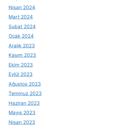
Nisan 2024
Mart 2024
Şubat 2024
Ocak 2024
Aralık 2023
Kasım 2023
Ekim 2023
Eylül 2023
Ağustos 2023
Temmuz 2023
Haziran 2023
Mayıs 2023
Nisan 2023