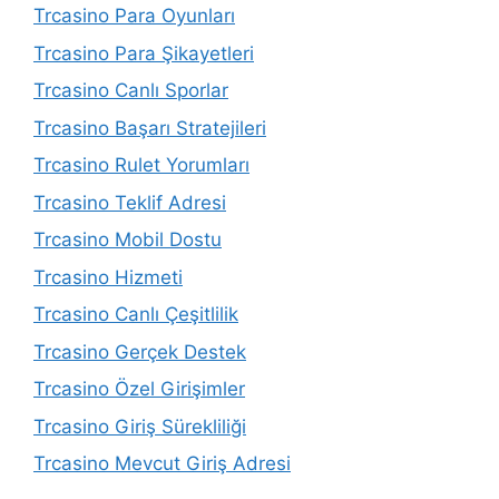
Trcasino Para Oyunları
Trcasino Para Şikayetleri
Trcasino Canlı Sporlar
Trcasino Başarı Stratejileri
Trcasino Rulet Yorumları
Trcasino Teklif Adresi
Trcasino Mobil Dostu
Trcasino Hizmeti
Trcasino Canlı Çeşitlilik
Trcasino Gerçek Destek
Trcasino Özel Girişimler
Trcasino Giriş Sürekliliği
Trcasino Mevcut Giriş Adresi