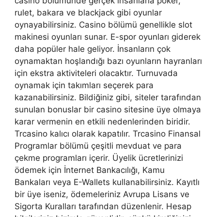
casino bölümünde gerçek insanlarla poker,
rulet, bakara ve blackjack gibi oyunlar
oynayabilirsiniz. Casino bölümü genellikle slot
makinesi oyunları sunar. E-spor oyunları giderek
daha popüler hale geliyor. İnsanların çok
oynamaktan hoşlandığı bazı oyunların hayranları
için ekstra aktiviteleri olacaktır. Turnuvada
oynamak için takımları seçerek para
kazanabilirsiniz. Bildiğiniz gibi, siteler tarafından
sunulan bonuslar bir casino sitesine üye olmaya
karar vermenin en etkili nedenlerinden biridir.
Trcasino kalıcı olarak kapatılır. Trcasino Finansal
Programlar bölümü çeşitli mevduat ve para
çekme programları içerir. Üyelik ücretlerinizi
ödemek için İnternet Bankacılığı, Kamu
Bankaları veya E-Wallets kullanabilirsiniz. Kayıtlı
bir üye iseniz, ödemeleriniz Avrupa Lisans ve
Sigorta Kuralları tarafından düzenlenir. Hesap