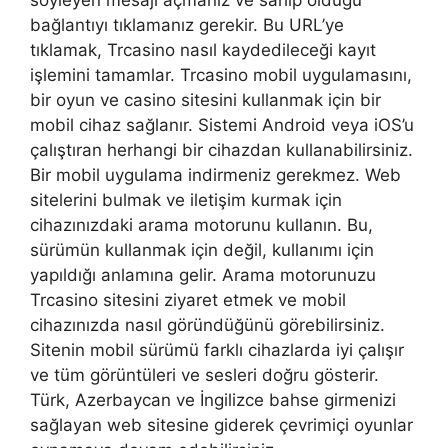
söyleyen mesajı açmanız ve sahip olduğu
bağlantıyı tıklamanız gerekir. Bu URL’ye
tıklamak, Trcasino nasıl kaydedileceği kayıt
işlemini tamamlar. Trcasino mobil uygulamasını,
bir oyun ve casino sitesini kullanmak için bir
mobil cihaz sağlanır. Sistemi Android veya iOS’u
çalıştıran herhangi bir cihazdan kullanabilirsiniz.
Bir mobil uygulama indirmeniz gerekmez. Web
sitelerini bulmak ve iletişim kurmak için
cihazınızdaki arama motorunu kullanın. Bu,
sürümün kullanmak için değil, kullanımı için
yapıldığı anlamına gelir. Arama motorunuzu
Trcasino sitesini ziyaret etmek ve mobil
cihazınızda nasıl göründüğünü görebilirsiniz.
Sitenin mobil sürümü farklı cihazlarda iyi çalışır
ve tüm görüntüleri ve sesleri doğru gösterir.
Türk, Azerbaycan ve İngilizce bahse girmenizi
sağlayan web sitesine giderek çevrimiçi oyunlar