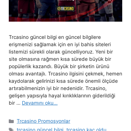
Trcasino güncel bilgi en güncel bilgilere
erişmenizi sağlamak için en iyi bahis siteleri
listemizi sürekli olarak güncelliyoruz. Yeni bir
site olmasına rağmen kısa sürede büyük bir
popülerlik kazandı. Büyük bir şirketin ürünü
olması avantajlı. Trcasino ilgisini çekmek, hemen
kaydolarak gelirinizi kısa sürede önemli ölçüde
artırabilmenizin iyi bir nedenidir. Trcasino,
gelişen yapısıyla hayal kırıklıklarının giderildiği
bir …
Devamını oku…
Kategoriler
Trcasino Promosyonlar
Etiketler
trcasino güncel bilgi
,
trcasino kaç oldu
,