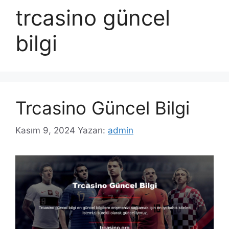
trcasino güncel
bilgi
Trcasino Güncel Bilgi
Kasım 9, 2024
Yazarı:
admin