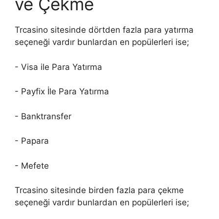
ve Çekme
Trcasino sitesinde dörtden fazla para yatırma
seçeneği vardır bunlardan en popülerleri ise;
- Visa ile Para Yatırma
- Payfix İle Para Yatırma
- Banktransfer
- Papara
- Mefete
Trcasino sitesinde birden fazla para çekme
seçeneği vardır bunlardan en popülerleri ise;