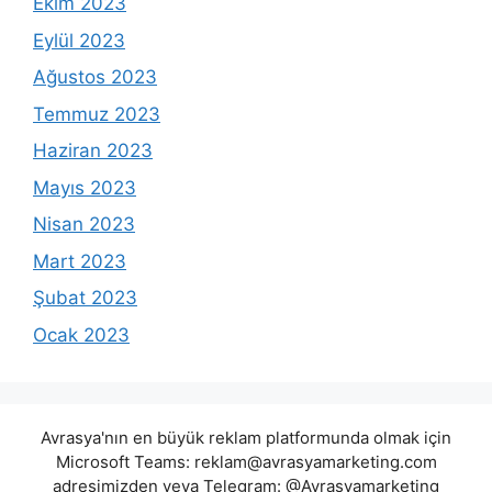
Ekim 2023
Eylül 2023
Ağustos 2023
Temmuz 2023
Haziran 2023
Mayıs 2023
Nisan 2023
Mart 2023
Şubat 2023
Ocak 2023
Avrasya'nın en büyük reklam platformunda olmak için
Microsoft Teams:
reklam@avrasyamarketing.com
adresimizden veya Telegram: @Avrasyamarketing