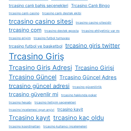
trcasino canlı bahis seçenekleri
Trcasino Canlı Bingo
trcasino canlı casino
trcasino canlı destek ekibi
trcasino casino sitesi
trcasino casino sitesidir
trcasino com
trcasino destek eposta
trcasino ehliyetiniz var mı
trcasino erişim
trcasino futbol turnuvası
trcasino giris twitter
trcasino futbol ve basketbol
Trcasino Giriş
Trcasino Giriş Adresi
Trcasino Girişi
Trcasino Güncel
Trcasino Güncel Adres
trcasino güncel adresi
trcasino güvenilirlik
trcasino güvenlir mi
trcasino hakkında poker
trcasino hesabı
trcasino i̇letişim seçenekleri
trcasino kayit
trcasino i̇ncelemesi oyun arşivi
Trcasino kayıt
trcasino kaç oldu
trcasino koordinatları
trcasino kullanıcı i̇ncelemeleri