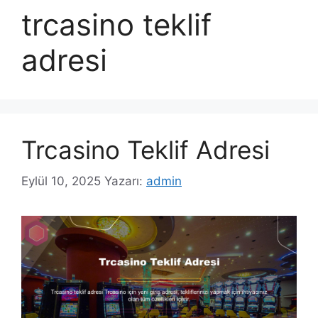
trcasino teklif
adresi
Trcasino Teklif Adresi
Eylül 10, 2025
Yazarı:
admin