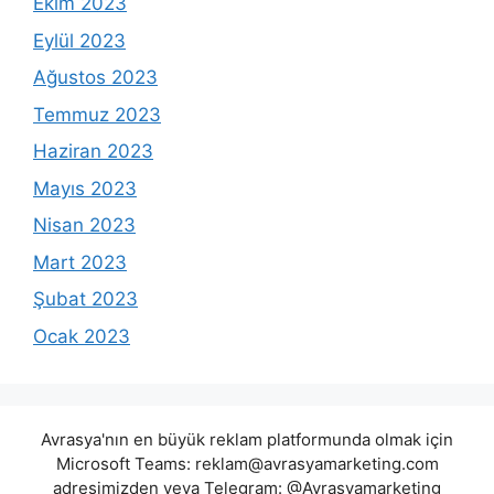
Ekim 2023
Eylül 2023
Ağustos 2023
Temmuz 2023
Haziran 2023
Mayıs 2023
Nisan 2023
Mart 2023
Şubat 2023
Ocak 2023
Avrasya'nın en büyük reklam platformunda olmak için
Microsoft Teams:
reklam@avrasyamarketing.com
adresimizden veya Telegram: @Avrasyamarketing