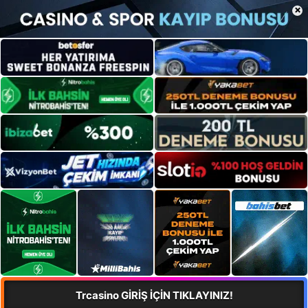
×
Trcasino GİRİŞ İÇİN TIKLAYINIZ!