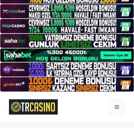
İçeriğe
atla
Menü