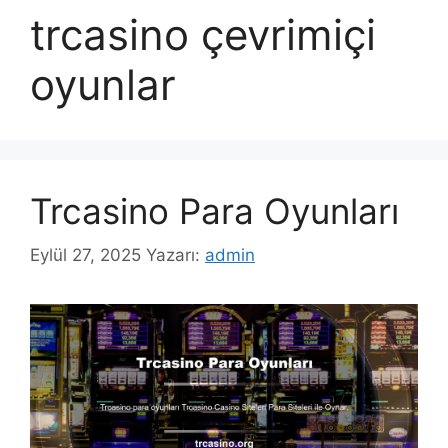
trcasino çevrimiçi
oyunlar
Trcasino Para Oyunları
Eylül 27, 2025
Yazarı:
admin