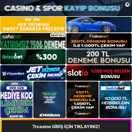
×
Trcasino GİRİŞ İÇİN TIKLAYINIZ!