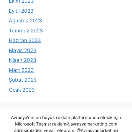
Ekim 2023
Eylül 2023
Ağustos 2023
Temmuz 2023
Haziran 2023
Mayıs 2023
Nisan 2023
Mart 2023
Şubat 2023
Ocak 2023
Avrasya'nın en büyük reklam platformunda olmak için
Microsoft Teams:
reklam@avrasyamarketing.com
adresimizden veya Telegram: @Avrasyamarketing