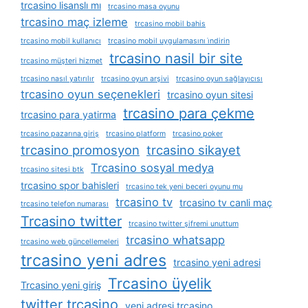
trcasino lisanslı mı
trcasino masa oyunu
trcasino maç izleme
trcasino mobil bahis
trcasino mobil kullanıcı
trcasino mobil uygulamasını i̇ndirin
trcasino nasil bir site
trcasino müşteri hizmet
trcasino nasıl yatırılır
trcasino oyun arşivi
trcasino oyun sağlayıcısı
trcasino oyun seçenekleri
trcasino oyun sitesi
trcasino para çekme
trcasino para yatirma
trcasino pazarına giriş
trcasino platform
trcasino poker
trcasino promosyon
trcasino sikayet
Trcasino sosyal medya
trcasino sitesi btk
trcasino spor bahisleri
trcasino tek yeni beceri oyunu mu
trcasino tv
trcasino tv canli maç
trcasino telefon numarası
Trcasino twitter
trcasino twitter şifremi unuttum
trcasino whatsapp
trcasino web güncellemeleri
trcasino yeni adres
trcasino yeni adresi
Trcasino üyelik
Trcasino yeni giriş
twitter trcasino
yeni adresi trcasino