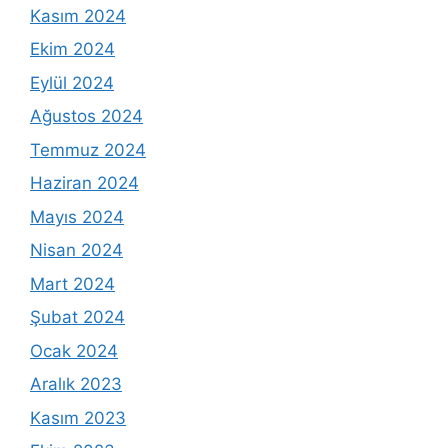
Kasım 2024
Ekim 2024
Eylül 2024
Ağustos 2024
Temmuz 2024
Haziran 2024
Mayıs 2024
Nisan 2024
Mart 2024
Şubat 2024
Ocak 2024
Aralık 2023
Kasım 2023