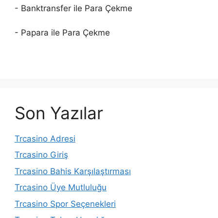
- Banktransfer ile Para Çekme
- Papara ile Para Çekme
Son Yazılar
Trcasino Adresi
Trcasino Giriş
Trcasino Bahis Karşılaştırması
Trcasino Üye Mutluluğu
Trcasino Spor Seçenekleri