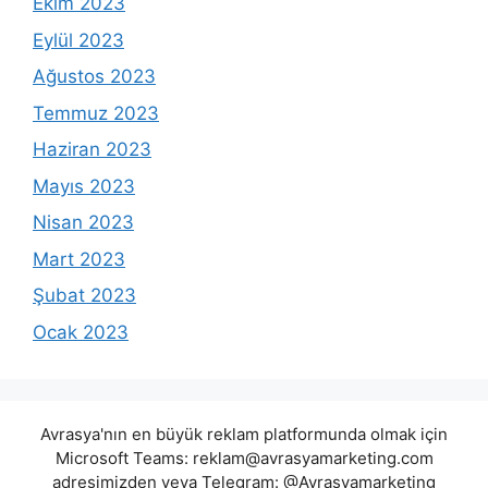
Ekim 2023
Eylül 2023
Ağustos 2023
Temmuz 2023
Haziran 2023
Mayıs 2023
Nisan 2023
Mart 2023
Şubat 2023
Ocak 2023
Avrasya'nın en büyük reklam platformunda olmak için
Microsoft Teams:
reklam@avrasyamarketing.com
adresimizden veya Telegram: @Avrasyamarketing