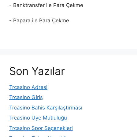
- Banktransfer ile Para Çekme
- Papara ile Para Çekme
Son Yazılar
Trcasino Adresi
Trcasino Giriş
Trcasino Bahis Karşılaştırması
Trcasino Üye Mutluluğu
Trcasino Spor Seçenekleri