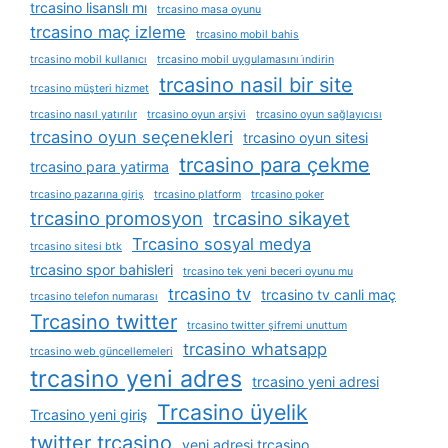
trcasino lisanslı mı
trcasino masa oyunu
trcasino maç izleme
trcasino mobil bahis
trcasino mobil kullanıcı
trcasino mobil uygulamasını i̇ndirin
trcasino nasil bir site
trcasino müşteri hizmet
trcasino nasıl yatırılır
trcasino oyun arşivi
trcasino oyun sağlayıcısı
trcasino oyun seçenekleri
trcasino oyun sitesi
trcasino para çekme
trcasino para yatirma
trcasino pazarına giriş
trcasino platform
trcasino poker
trcasino promosyon
trcasino sikayet
Trcasino sosyal medya
trcasino sitesi btk
trcasino spor bahisleri
trcasino tek yeni beceri oyunu mu
trcasino tv
trcasino tv canli maç
trcasino telefon numarası
Trcasino twitter
trcasino twitter şifremi unuttum
trcasino whatsapp
trcasino web güncellemeleri
trcasino yeni adres
trcasino yeni adresi
Trcasino üyelik
Trcasino yeni giriş
twitter trcasino
yeni adresi trcasino