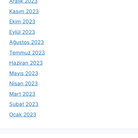
Aralık 2023
Kasım 2023
Ekim 2023
Eylül 2023
Ağustos 2023
Temmuz 2023
Haziran 2023
Mayıs 2023
Nisan 2023
Mart 2023
Şubat 2023
Ocak 2023