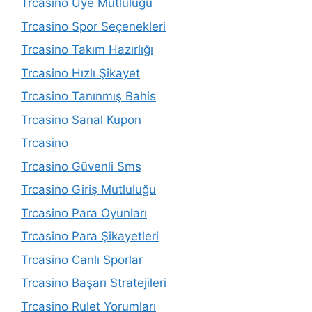
Trcasino Üye Mutluluğu
Trcasino Spor Seçenekleri
Trcasino Takım Hazırlığı
Trcasino Hızlı Şikayet
Trcasino Tanınmış Bahis
Trcasino Sanal Kupon
Trcasino
Trcasino Güvenli Sms
Trcasino Giriş Mutluluğu
Trcasino Para Oyunları
Trcasino Para Şikayetleri
Trcasino Canlı Sporlar
Trcasino Başarı Stratejileri
Trcasino Rulet Yorumları