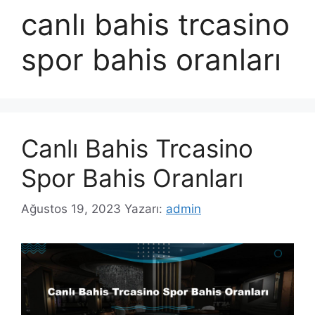
canlı bahis trcasino
spor bahis oranları
Canlı Bahis Trcasino
Spor Bahis Oranları
Ağustos 19, 2023
Yazarı:
admin