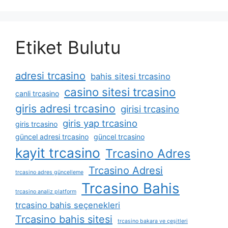
Etiket Bulutu
adresi trcasino
bahis sitesi trcasino
casino sitesi trcasino
canli trcasino
giris adresi trcasino
girisi trcasino
giris yap trcasino
giris trcasino
güncel adresi trcasino
güncel trcasino
kayit trcasino
Trcasino Adres
Trcasino Adresi
trcasino adres güncelleme
Trcasino Bahis
trcasino analiz platform
trcasino bahis seçenekleri
Trcasino bahis sitesi
trcasino bakara ve çeşitleri