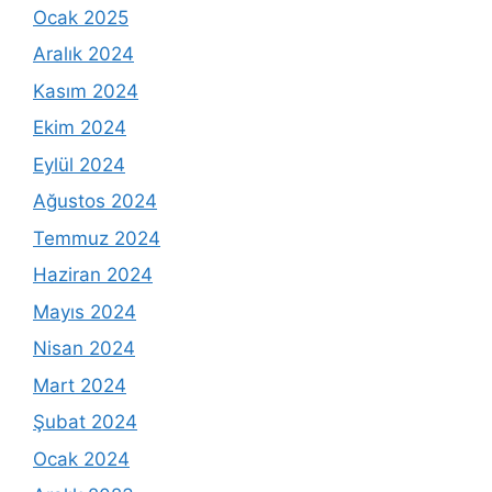
Ocak 2025
Aralık 2024
Kasım 2024
Ekim 2024
Eylül 2024
Ağustos 2024
Temmuz 2024
Haziran 2024
Mayıs 2024
Nisan 2024
Mart 2024
Şubat 2024
Ocak 2024