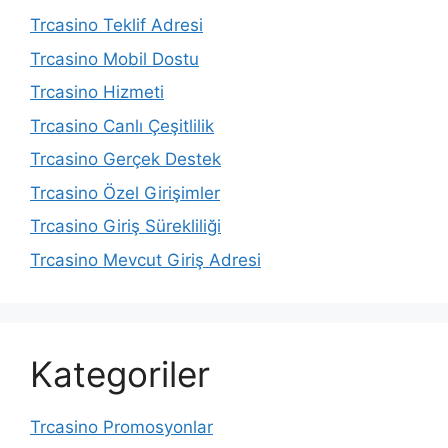
Trcasino Teklif Adresi
Trcasino Mobil Dostu
Trcasino Hizmeti
Trcasino Canlı Çeşitlilik
Trcasino Gerçek Destek
Trcasino Özel Girişimler
Trcasino Giriş Sürekliliği
Trcasino Mevcut Giriş Adresi
Kategoriler
Trcasino Promosyonlar