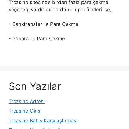
Trcasino sitesinde birden fazla para çekme
seçeneği vardır bunlardan en popülerleri ise;
- Banktransfer ile Para Çekme
- Papara ile Para Çekme
Son Yazılar
Trcasino Adresi
Trcasino Giriş
Trcasino Bahis Karşılaştırması