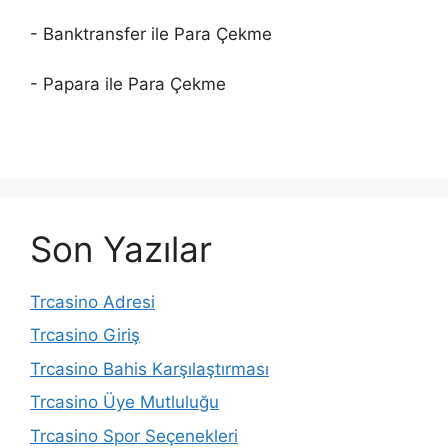
- Banktransfer ile Para Çekme
- Papara ile Para Çekme
Son Yazılar
Trcasino Adresi
Trcasino Giriş
Trcasino Bahis Karşılaştırması
Trcasino Üye Mutluluğu
Trcasino Spor Seçenekleri