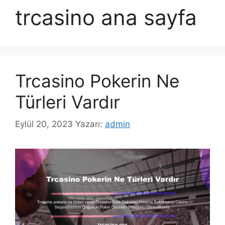
trcasino ana sayfa
Trcasino Pokerin Ne
Türleri Vardır
Eylül 20, 2023
Yazarı:
admin