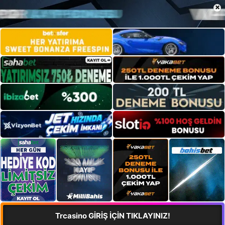
×
Trcasino GİRİŞ İÇİN TIKLAYINIZ!