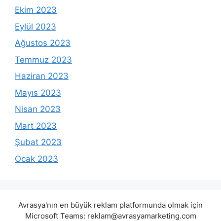
Ekim 2023
Eylül 2023
Ağustos 2023
Temmuz 2023
Haziran 2023
Mayıs 2023
Nisan 2023
Mart 2023
Şubat 2023
Ocak 2023
Avrasya'nın en büyük reklam platformunda olmak için
Microsoft Teams:
reklam@avrasyamarketing.com