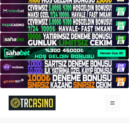
İçeriğe
atla
Menü