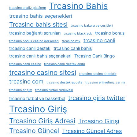
Trcasino Bahis
trcasino analiz platform
trcasino bahis seçenekleri
Trcasino bahis sitesi
trcasino bakara ve çeşitleri
trcasino bağlantı sorunları
trcasino bonus
trcasino blackjack
trcasino canli
trcasino bonus casino görselleri
trcasino btk
trcasino canli destek
trcasino canlı bahis
trcasino canlı bahis seçenekleri
Trcasino Canlı Bingo
trcasino canlı casino
trcasino canlı destek ekibi
trcasino casino sitesi
trcasino casino sitesidir
trcasino com
trcasino destek eposta
trcasino ehliyetiniz var mı
trcasino erişim
trcasino futbol turnuvası
trcasino giris twitter
trcasino futbol ve basketbol
Trcasino Giriş
Trcasino Giriş Adresi
Trcasino Girişi
Trcasino Güncel
Trcasino Güncel Adres