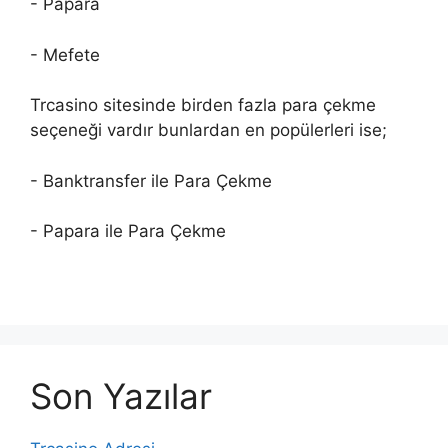
- Papara
- Mefete
Trcasino sitesinde birden fazla para çekme
seçeneği vardır bunlardan en popülerleri ise;
- Banktransfer ile Para Çekme
- Papara ile Para Çekme
Son Yazılar