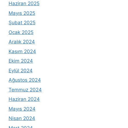
Haziran 2025
Mayıs 2025
Şubat 2025
Ocak 2025
Aralık 2024
Kasım 2024
Ekim 2024
Eylül 2024
Ağustos 2024
Temmuz 2024
Haziran 2024
Mayıs 2024
Nisan 2024
Mart 2024