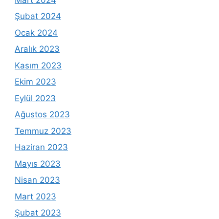
Şubat 2024
Ocak 2024
Aralık 2023
Kasım 2023
Ekim 2023
Eylül 2023
Ağustos 2023
Temmuz 2023
Haziran 2023
Mayıs 2023
Nisan 2023
Mart 2023
Şubat 2023