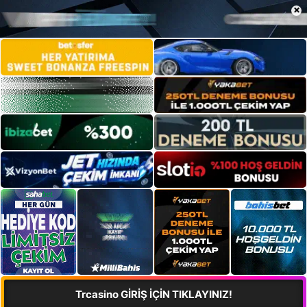
×
Trcasino GİRİŞ İÇİN TIKLAYINIZ!