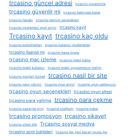
trcasino güncel adresi
trcasino güvenilirlik
trcasino güvenlir mi
trcasino hakkında poker
trcasino hesabı
trcasino i̇letişim seçenekleri
trcasino kayit
trcasino i̇ncelemesi oyun arşivi
Trcasino kayıt
trcasino kaç oldu
trcasino koordinatları
trcasino kullanıcı i̇ncelemeleri
trcasino lisanslı mı
trcasino masa oyunu
trcasino maç izleme
trcasino mobil bahis
trcasino mobil kullanıcı
trcasino mobil uygulamasını i̇ndirin
trcasino nasil bir site
trcasino müşteri hizmet
trcasino nasıl yatırılır
trcasino oyun arşivi
trcasino oyun sağlayıcısı
trcasino oyun seçenekleri
trcasino oyun sitesi
trcasino para çekme
trcasino para yatirma
trcasino pazarına giriş
trcasino platform
trcasino poker
trcasino promosyon
trcasino sikayet
Trcasino sosyal medya
trcasino sitesi btk
trcasino spor bahisleri
trcasino tek yeni beceri oyunu mu