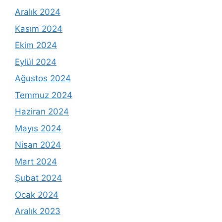
Aralık 2024
Kasım 2024
Ekim 2024
Eylül 2024
Ağustos 2024
Temmuz 2024
Haziran 2024
Mayıs 2024
Nisan 2024
Mart 2024
Şubat 2024
Ocak 2024
Aralık 2023