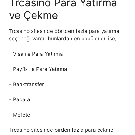
Trcasino Para Yatırma
ve Çekme
Trcasino sitesinde dörtden fazla para yatırma
seçeneği vardır bunlardan en popülerleri ise;
- Visa ile Para Yatırma
- Payfix İle Para Yatırma
- Banktransfer
- Papara
- Mefete
Trcasino sitesinde birden fazla para çekme