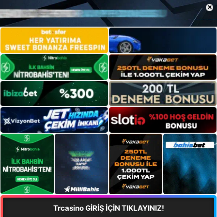
×
Trcasino GİRİŞ İÇİN TIKLAYINIZ!