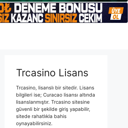
Trcasino Lisans
Trcasino, lisanslı bir sitedir. Lisans
bilgileri ise; Curacao lisansı altında
lisanslanmıştır. Trcasino sitesine
güvenli bir şekilde giriş yapabilir,
sitede rahatlıkla bahis
oynayabilirsiniz.