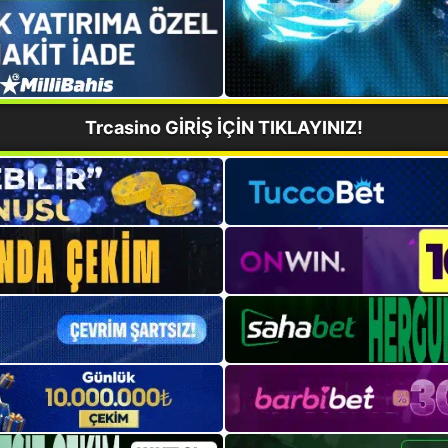
Trcasino GİRİŞ İÇİN TIKLAYINIZ!