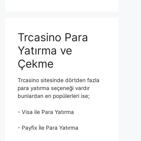
Trcasino Para
Yatırma ve
Çekme
Trcasino sitesinde dörtden fazla
para yatırma seçeneği vardır
bunlardan en popülerleri ise;
- Visa ile Para Yatırma
- Payfix İle Para Yatırma