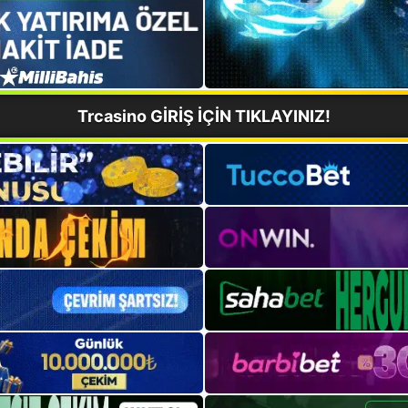
Trcasino GİRİŞ İÇİN TIKLAYINIZ!