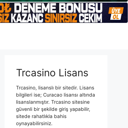
Trcasino Lisans
Trcasino, lisanslı bir sitedir. Lisans
bilgileri ise; Curacao lisansı altında
lisanslanmıştır. Trcasino sitesine
güvenli bir şekilde giriş yapabilir,
sitede rahatlıkla bahis
oynayabilirsiniz.