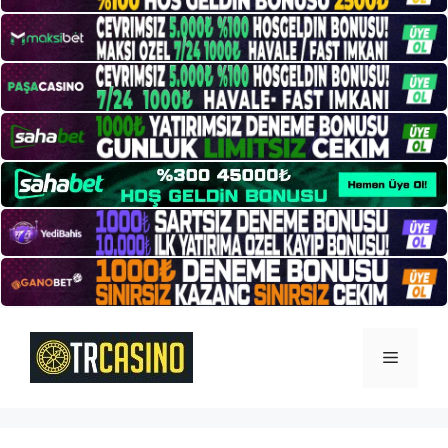
İçeriğe
atla
Menü