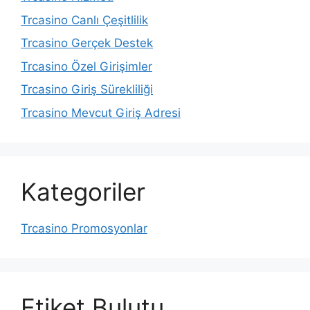
Trcasino Canlı Çeşitlilik
Trcasino Gerçek Destek
Trcasino Özel Girişimler
Trcasino Giriş Sürekliliği
Trcasino Mevcut Giriş Adresi
Kategoriler
Trcasino Promosyonlar
Etiket Bulutu