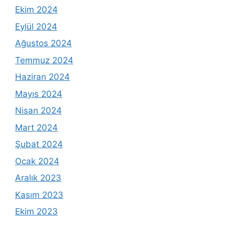
Ekim 2024
Eylül 2024
Ağustos 2024
Temmuz 2024
Haziran 2024
Mayıs 2024
Nisan 2024
Mart 2024
Şubat 2024
Ocak 2024
Aralık 2023
Kasım 2023
Ekim 2023