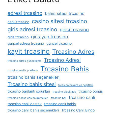
adresi trcasino
bahis sitesi trcasino
casino sitesi trcasino
canli trcasino
giris adresi trcasino
girisi trcasino
giris yap trcasino
giris trcasino
güncel adresi trcasino
güncel trcasino
kayit trcasino
Trcasino Adres
Trcasino Adresi
trcasino adres güncelleme
Trcasino Bahis
trcasino analiz platform
trcasino bahis seçenekleri
Trcasino bahis sitesi
trcasino bakara ve çeşitleri
trcasino bağlantı sorunları
trcasino bonus
trcasino blackjack
trcasino canli
trcasino bonus casino görselleri
trcasino btk
trcasino canli destek
trcasino canlı bahis
trcasino canlı bahis seçenekleri
Trcasino Canlı Bingo