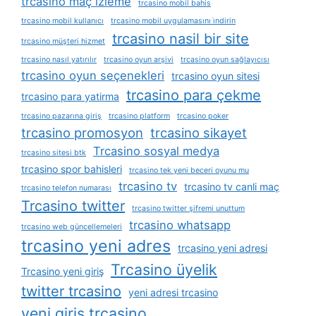
trcasino maç izleme
trcasino mobil bahis
trcasino mobil kullanıcı
trcasino mobil uygulamasını i̇ndirin
trcasino nasil bir site
trcasino müşteri hizmet
trcasino nasıl yatırılır
trcasino oyun arşivi
trcasino oyun sağlayıcısı
trcasino oyun seçenekleri
trcasino oyun sitesi
trcasino para çekme
trcasino para yatirma
trcasino pazarına giriş
trcasino platform
trcasino poker
trcasino promosyon
trcasino sikayet
Trcasino sosyal medya
trcasino sitesi btk
trcasino spor bahisleri
trcasino tek yeni beceri oyunu mu
trcasino tv
trcasino tv canli maç
trcasino telefon numarası
Trcasino twitter
trcasino twitter şifremi unuttum
trcasino whatsapp
trcasino web güncellemeleri
trcasino yeni adres
trcasino yeni adresi
Trcasino üyelik
Trcasino yeni giriş
twitter trcasino
yeni adresi trcasino
yeni giris trcasino