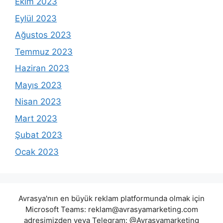
Ekim 2023
Eylül 2023
Ağustos 2023
Temmuz 2023
Haziran 2023
Mayıs 2023
Nisan 2023
Mart 2023
Şubat 2023
Ocak 2023
Avrasya'nın en büyük reklam platformunda olmak için
Microsoft Teams:
reklam@avrasyamarketing.com
adresimizden veya Telegram: @Avrasyamarketing