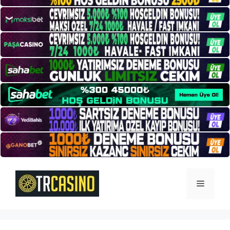
İçeriğe
atla
Menü