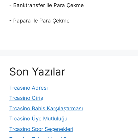
- Banktransfer ile Para Çekme
- Papara ile Para Çekme
Son Yazılar
Trcasino Adresi
Trcasino Giriş
Trcasino Bahis Karşılaştırması
Trcasino Üye Mutluluğu
Trcasino Spor Seçenekleri