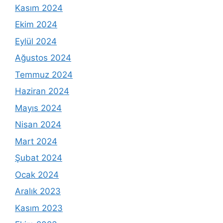
Kasım 2024
Ekim 2024
Eylül 2024
Ağustos 2024
Temmuz 2024
Haziran 2024
Mayıs 2024
Nisan 2024
Mart 2024
Şubat 2024
Ocak 2024
Aralık 2023
Kasım 2023