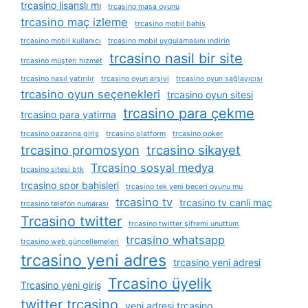
trcasino lisanslı mı
trcasino masa oyunu
trcasino maç izleme
trcasino mobil bahis
trcasino mobil kullanıcı
trcasino mobil uygulamasını i̇ndirin
trcasino nasil bir site
trcasino müşteri hizmet
trcasino nasıl yatırılır
trcasino oyun arşivi
trcasino oyun sağlayıcısı
trcasino oyun seçenekleri
trcasino oyun sitesi
trcasino para çekme
trcasino para yatirma
trcasino pazarına giriş
trcasino platform
trcasino poker
trcasino promosyon
trcasino sikayet
Trcasino sosyal medya
trcasino sitesi btk
trcasino spor bahisleri
trcasino tek yeni beceri oyunu mu
trcasino tv
trcasino tv canli maç
trcasino telefon numarası
Trcasino twitter
trcasino twitter şifremi unuttum
trcasino whatsapp
trcasino web güncellemeleri
trcasino yeni adres
trcasino yeni adresi
Trcasino üyelik
Trcasino yeni giriş
twitter trcasino
yeni adresi trcasino