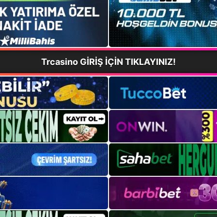
Trcasino GİRİŞ İÇİN TIKLAYINIZ!