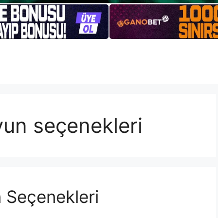
yun seçenekleri
 Seçenekleri