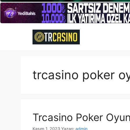
İçeriğe
atla
trcasino poker o
Trcasino Poker Oyun
Kasım 1, 2023
Yazarı:
admin