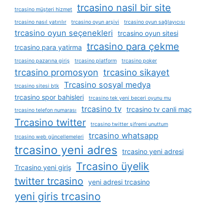
trcasino nasil bir site
trcasino müşteri hizmet
trcasino nasıl yatırılır
trcasino oyun arşivi
trcasino oyun sağlayıcısı
trcasino oyun seçenekleri
trcasino oyun sitesi
trcasino para çekme
trcasino para yatirma
trcasino pazarına giriş
trcasino platform
trcasino poker
trcasino promosyon
trcasino sikayet
Trcasino sosyal medya
trcasino sitesi btk
trcasino spor bahisleri
trcasino tek yeni beceri oyunu mu
trcasino tv
trcasino tv canli maç
trcasino telefon numarası
Trcasino twitter
trcasino twitter şifremi unuttum
trcasino whatsapp
trcasino web güncellemeleri
trcasino yeni adres
trcasino yeni adresi
Trcasino üyelik
Trcasino yeni giriş
twitter trcasino
yeni adresi trcasino
yeni giris trcasino