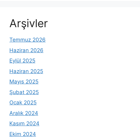
Arşivler
Temmuz 2026
Haziran 2026
Eylül 2025
Haziran 2025
Mayıs 2025
Şubat 2025
Ocak 2025
Aralık 2024
Kasım 2024
Ekim 2024