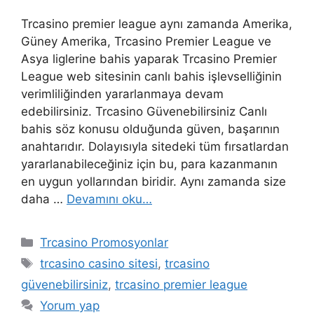
Trcasino premier league aynı zamanda Amerika,
Güney Amerika, Trcasino Premier League ve
Asya liglerine bahis yaparak Trcasino Premier
League web sitesinin canlı bahis işlevselliğinin
verimliliğinden yararlanmaya devam
edebilirsiniz. Trcasino Güvenebilirsiniz Canlı
bahis söz konusu olduğunda güven, başarının
anahtarıdır. Dolayısıyla sitedeki tüm fırsatlardan
yararlanabileceğiniz için bu, para kazanmanın
en uygun yollarından biridir. Aynı zamanda size
daha …
Devamını oku…
Kategoriler
Trcasino Promosyonlar
Etiketler
trcasino casino sitesi
,
trcasino
güvenebilirsiniz
,
trcasino premier league
Yorum yap