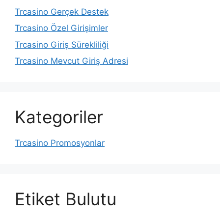
Trcasino Gerçek Destek
Trcasino Özel Girişimler
Trcasino Giriş Sürekliliği
Trcasino Mevcut Giriş Adresi
Kategoriler
Trcasino Promosyonlar
Etiket Bulutu