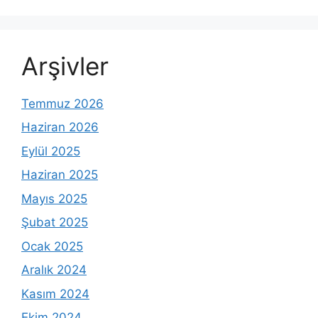
Arşivler
Temmuz 2026
Haziran 2026
Eylül 2025
Haziran 2025
Mayıs 2025
Şubat 2025
Ocak 2025
Aralık 2024
Kasım 2024
Ekim 2024