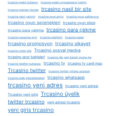
trcasino mobil kullanıcı
trcasino mobil uygulamasını i̇ndirin
trcasino nasil bir site
trcasino müşteri hizmet
trcasino nasıl yatırılır
trcasino oyun arşivi
trcasino oyun sağlayıcısı
trcasino oyun seçenekleri
trcasino oyun sitesi
trcasino para çekme
trcasino para yatirma
trcasino pazarına giriş
trcasino platform
trcasino poker
trcasino promosyon
trcasino sikayet
Trcasino sosyal medya
trcasino sitesi btk
trcasino spor bahisleri
trcasino tek yeni beceri oyunu mu
trcasino tv
trcasino tv canli maç
trcasino telefon numarası
Trcasino twitter
trcasino twitter şifremi unuttum
trcasino whatsapp
trcasino web güncellemeleri
trcasino yeni adres
trcasino yeni adresi
Trcasino üyelik
Trcasino yeni giriş
twitter trcasino
yeni adresi trcasino
yeni giris trcasino