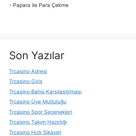
- Papara ile Para Çekme
Son Yazılar
Trcasino Adresi
Trcasino Giriş
Trcasino Bahis Karşılaştırması
Trcasino Üye Mutluluğu
Trcasino Spor Seçenekleri
Trcasino Takım Hazırlığı
Trcasino Hızlı Şikayet