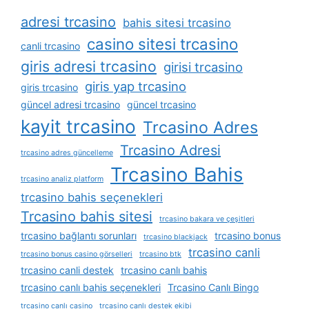
adresi trcasino
bahis sitesi trcasino
casino sitesi trcasino
canli trcasino
giris adresi trcasino
girisi trcasino
giris yap trcasino
giris trcasino
güncel adresi trcasino
güncel trcasino
kayit trcasino
Trcasino Adres
Trcasino Adresi
trcasino adres güncelleme
Trcasino Bahis
trcasino analiz platform
trcasino bahis seçenekleri
Trcasino bahis sitesi
trcasino bakara ve çeşitleri
trcasino bağlantı sorunları
trcasino bonus
trcasino blackjack
trcasino canli
trcasino bonus casino görselleri
trcasino btk
trcasino canli destek
trcasino canlı bahis
trcasino canlı bahis seçenekleri
Trcasino Canlı Bingo
trcasino canlı casino
trcasino canlı destek ekibi