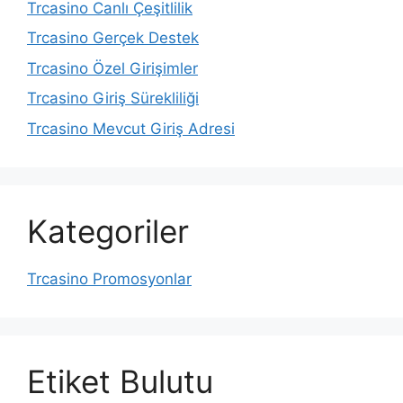
Trcasino Canlı Çeşitlilik
Trcasino Gerçek Destek
Trcasino Özel Girişimler
Trcasino Giriş Sürekliliği
Trcasino Mevcut Giriş Adresi
Kategoriler
Trcasino Promosyonlar
Etiket Bulutu