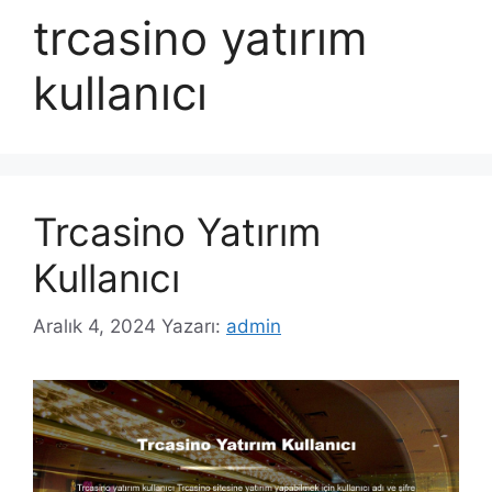
trcasino yatırım
kullanıcı
Trcasino Yatırım
Kullanıcı
Aralık 4, 2024
Yazarı:
admin