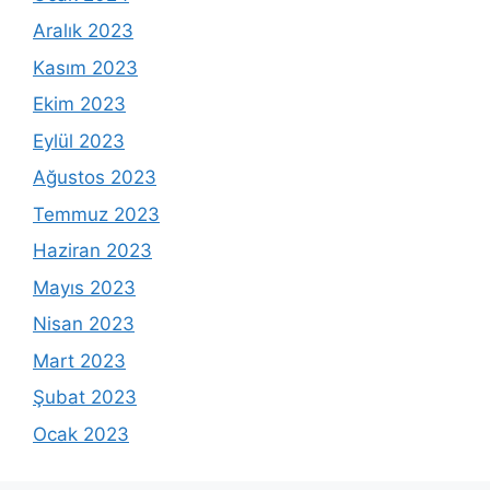
Aralık 2023
Kasım 2023
Ekim 2023
Eylül 2023
Ağustos 2023
Temmuz 2023
Haziran 2023
Mayıs 2023
Nisan 2023
Mart 2023
Şubat 2023
Ocak 2023