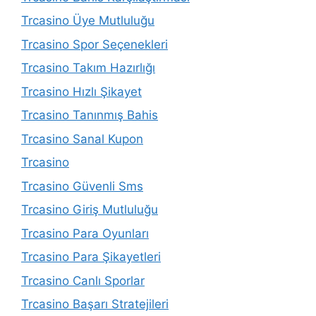
Trcasino Üye Mutluluğu
Trcasino Spor Seçenekleri
Trcasino Takım Hazırlığı
Trcasino Hızlı Şikayet
Trcasino Tanınmış Bahis
Trcasino Sanal Kupon
Trcasino
Trcasino Güvenli Sms
Trcasino Giriş Mutluluğu
Trcasino Para Oyunları
Trcasino Para Şikayetleri
Trcasino Canlı Sporlar
Trcasino Başarı Stratejileri