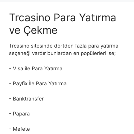
Trcasino Para Yatırma
ve Çekme
Trcasino sitesinde dörtden fazla para yatırma
seçeneği vardır bunlardan en popülerleri ise;
- Visa ile Para Yatırma
- Payfix İle Para Yatırma
- Banktransfer
- Papara
- Mefete