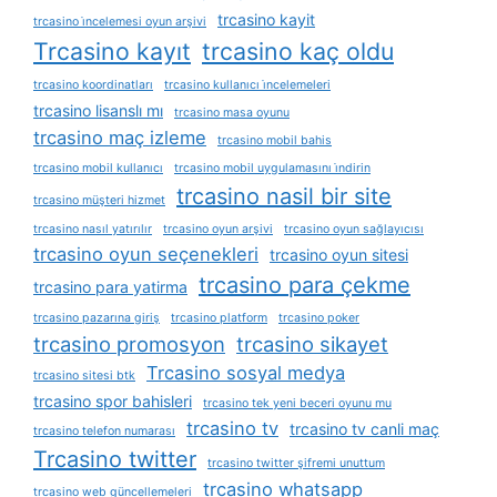
trcasino kayit
trcasino i̇ncelemesi oyun arşivi
Trcasino kayıt
trcasino kaç oldu
trcasino koordinatları
trcasino kullanıcı i̇ncelemeleri
trcasino lisanslı mı
trcasino masa oyunu
trcasino maç izleme
trcasino mobil bahis
trcasino mobil kullanıcı
trcasino mobil uygulamasını i̇ndirin
trcasino nasil bir site
trcasino müşteri hizmet
trcasino nasıl yatırılır
trcasino oyun arşivi
trcasino oyun sağlayıcısı
trcasino oyun seçenekleri
trcasino oyun sitesi
trcasino para çekme
trcasino para yatirma
trcasino pazarına giriş
trcasino platform
trcasino poker
trcasino promosyon
trcasino sikayet
Trcasino sosyal medya
trcasino sitesi btk
trcasino spor bahisleri
trcasino tek yeni beceri oyunu mu
trcasino tv
trcasino tv canli maç
trcasino telefon numarası
Trcasino twitter
trcasino twitter şifremi unuttum
trcasino whatsapp
trcasino web güncellemeleri