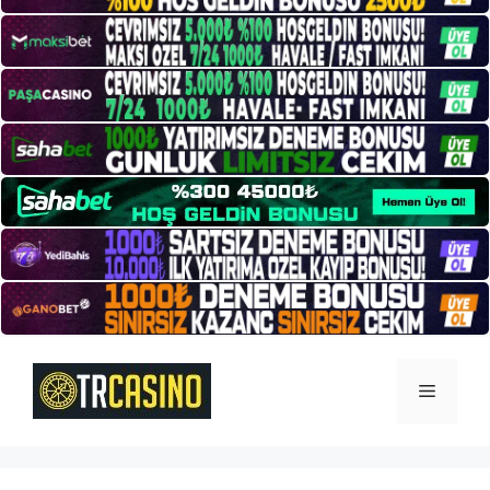
İçeriğe
atla
Menü