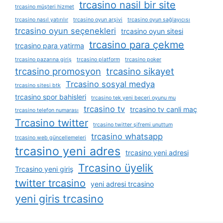
trcasino nasil bir site
trcasino müşteri hizmet
trcasino nasıl yatırılır
trcasino oyun arşivi
trcasino oyun sağlayıcısı
trcasino oyun seçenekleri
trcasino oyun sitesi
trcasino para çekme
trcasino para yatirma
trcasino pazarına giriş
trcasino platform
trcasino poker
trcasino promosyon
trcasino sikayet
Trcasino sosyal medya
trcasino sitesi btk
trcasino spor bahisleri
trcasino tek yeni beceri oyunu mu
trcasino tv
trcasino tv canli maç
trcasino telefon numarası
Trcasino twitter
trcasino twitter şifremi unuttum
trcasino whatsapp
trcasino web güncellemeleri
trcasino yeni adres
trcasino yeni adresi
Trcasino üyelik
Trcasino yeni giriş
twitter trcasino
yeni adresi trcasino
yeni giris trcasino