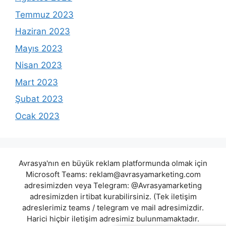
Temmuz 2023
Haziran 2023
Mayıs 2023
Nisan 2023
Mart 2023
Şubat 2023
Ocak 2023
Avrasya'nın en büyük reklam platformunda olmak için
Microsoft Teams:
reklam@avrasyamarketing.com
adresimizden veya Telegram: @Avrasyamarketing
adresimizden irtibat kurabilirsiniz. (Tek iletişim
adreslerimiz teams / telegram ve mail adresimizdir.
Harici hiçbir iletişim adresimiz bulunmamaktadır.