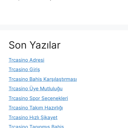
Son Yazılar
Trcasino Adresi
Trcasino Giriş
Trcasino Bahis Karşılaştırması
Trcasino Üye Mutluluğu
Trcasino Spor Seçenekleri
Trcasino Takım Hazırlığı
Trcasino Hızlı Şikayet
Trcasino Tanınmış Bahis