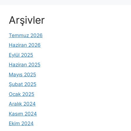
Arşivler
Temmuz 2026
Haziran 2026
Eylül 2025
Haziran 2025
Mayıs 2025
Şubat 2025
Ocak 2025
Aralık 2024
Kasım 2024
Ekim 2024