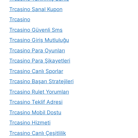
Trcasino Sanal Kupon
Trcasino
Trcasino Güvenli Sms
Trcasino Giriş Mutluluğu
Trcasino Para Oyunları
Trcasino Para Şikayetleri
Trcasino Canlı Sporlar
Trcasino Başarı Stratejileri
Trcasino Rulet Yorumları
Trcasino Teklif Adresi
Trcasino Mobil Dostu
Trcasino Hizmeti
Trcasino Canlı Çeşitlilik