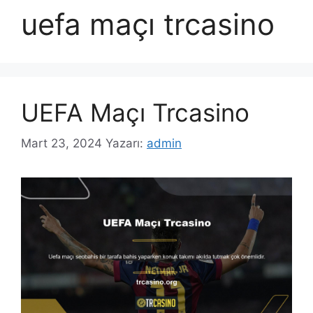
uefa maçı trcasino
UEFA Maçı Trcasino
Mart 23, 2024
Yazarı:
admin