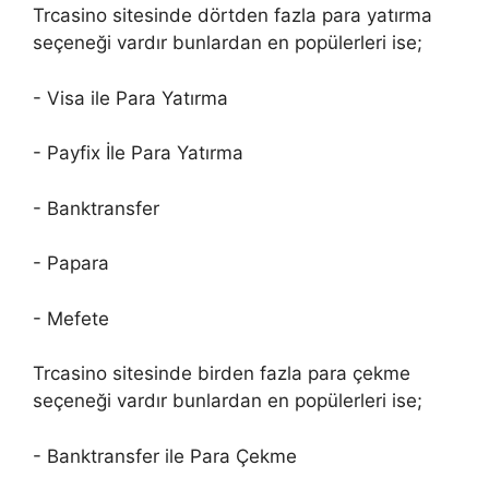
Trcasino sitesinde dörtden fazla para yatırma
seçeneği vardır bunlardan en popülerleri ise;
- Visa ile Para Yatırma
- Payfix İle Para Yatırma
- Banktransfer
- Papara
- Mefete
Trcasino sitesinde birden fazla para çekme
seçeneği vardır bunlardan en popülerleri ise;
- Banktransfer ile Para Çekme