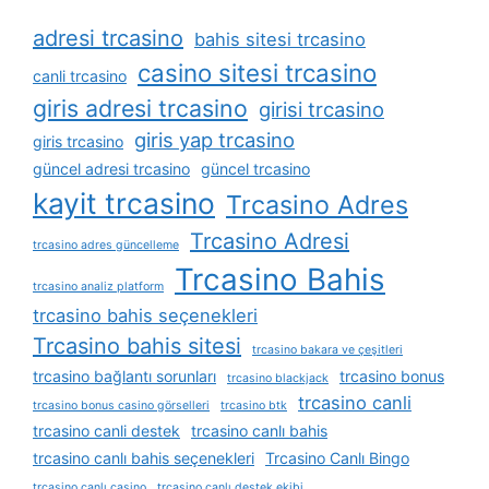
adresi trcasino
bahis sitesi trcasino
casino sitesi trcasino
canli trcasino
giris adresi trcasino
girisi trcasino
giris yap trcasino
giris trcasino
güncel adresi trcasino
güncel trcasino
kayit trcasino
Trcasino Adres
Trcasino Adresi
trcasino adres güncelleme
Trcasino Bahis
trcasino analiz platform
trcasino bahis seçenekleri
Trcasino bahis sitesi
trcasino bakara ve çeşitleri
trcasino bağlantı sorunları
trcasino bonus
trcasino blackjack
trcasino canli
trcasino bonus casino görselleri
trcasino btk
trcasino canli destek
trcasino canlı bahis
trcasino canlı bahis seçenekleri
Trcasino Canlı Bingo
trcasino canlı casino
trcasino canlı destek ekibi