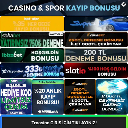
×
Trcasino GİRİŞ İÇİN TIKLAYINIZ!