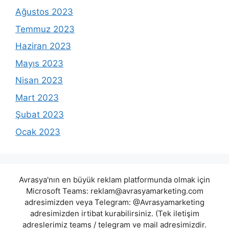
Ağustos 2023
Temmuz 2023
Haziran 2023
Mayıs 2023
Nisan 2023
Mart 2023
Şubat 2023
Ocak 2023
Avrasya'nın en büyük reklam platformunda olmak için
Microsoft Teams:
reklam@avrasyamarketing.com
adresimizden veya Telegram: @Avrasyamarketing
adresimizden irtibat kurabilirsiniz. (Tek iletişim
adreslerimiz teams / telegram ve mail adresimizdir.