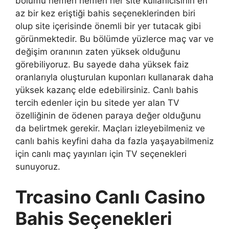
bölümü hemen hemen her site kullanıcısının en
az bir kez eriştiği bahis seçeneklerinden biri
olup site içerisinde önemli bir yer tutacak gibi
görünmektedir. Bu bölümde yüzlerce maç var ve
değişim oranının zaten yüksek olduğunu
görebiliyoruz. Bu sayede daha yüksek faiz
oranlarıyla oluşturulan kuponları kullanarak daha
yüksek kazanç elde edebilirsiniz. Canlı bahis
tercih edenler için bu sitede yer alan TV
özelliğinin de ödenen paraya değer olduğunu
da belirtmek gerekir. Maçları izleyebilmeniz ve
canlı bahis keyfini daha da fazla yaşayabilmeniz
için canlı maç yayınları için TV seçenekleri
sunuyoruz.
Trcasino Canlı Casino
Bahis Seçenekleri