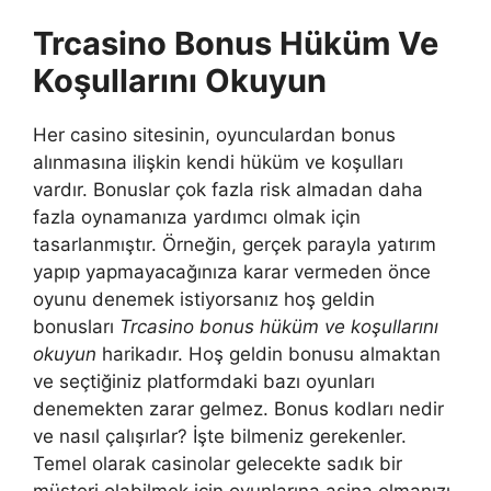
Trcasino Bonus Hüküm Ve
Koşullarını Okuyun
Her casino sitesinin, oyunculardan bonus
alınmasına ilişkin kendi hüküm ve koşulları
vardır. Bonuslar çok fazla risk almadan daha
fazla oynamanıza yardımcı olmak için
tasarlanmıştır. Örneğin, gerçek parayla yatırım
yapıp yapmayacağınıza karar vermeden önce
oyunu denemek istiyorsanız hoş geldin
bonusları
Trcasino bonus hüküm ve koşullarını
okuyun
harikadır. Hoş geldin bonusu almaktan
ve seçtiğiniz platformdaki bazı oyunları
denemekten zarar gelmez. Bonus kodları nedir
ve nasıl çalışırlar? İşte bilmeniz gerekenler.
Temel olarak casinolar gelecekte sadık bir
müşteri olabilmek için oyunlarına aşina olmanızı