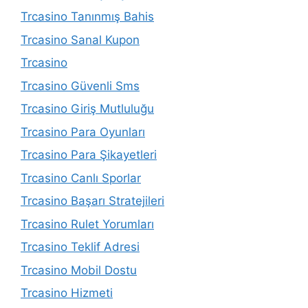
Trcasino Tanınmış Bahis
Trcasino Sanal Kupon
Trcasino
Trcasino Güvenli Sms
Trcasino Giriş Mutluluğu
Trcasino Para Oyunları
Trcasino Para Şikayetleri
Trcasino Canlı Sporlar
Trcasino Başarı Stratejileri
Trcasino Rulet Yorumları
Trcasino Teklif Adresi
Trcasino Mobil Dostu
Trcasino Hizmeti