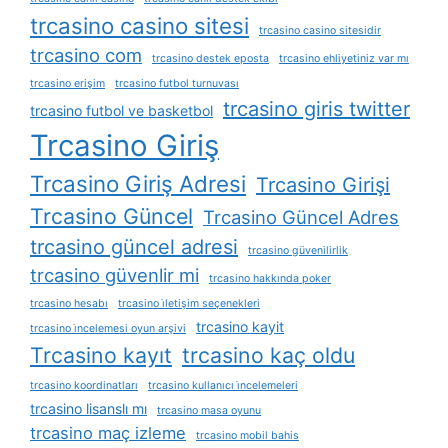
trcasino casino sitesi
trcasino casino sitesidir
trcasino com
trcasino destek eposta
trcasino ehliyetiniz var mı
trcasino erişim
trcasino futbol turnuvası
trcasino giris twitter
trcasino futbol ve basketbol
Trcasino Giriş
Trcasino Giriş Adresi
Trcasino Girişi
Trcasino Güncel
Trcasino Güncel Adres
trcasino güncel adresi
trcasino güvenilirlik
trcasino güvenlir mi
trcasino hakkında poker
trcasino hesabı
trcasino i̇letişim seçenekleri
trcasino kayit
trcasino i̇ncelemesi oyun arşivi
Trcasino kayıt
trcasino kaç oldu
trcasino koordinatları
trcasino kullanıcı i̇ncelemeleri
trcasino lisanslı mı
trcasino masa oyunu
trcasino maç izleme
trcasino mobil bahis