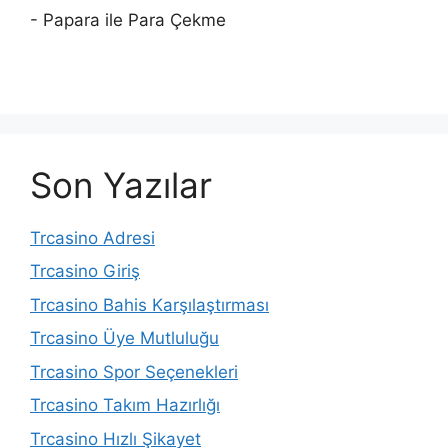
- Papara ile Para Çekme
Son Yazılar
Trcasino Adresi
Trcasino Giriş
Trcasino Bahis Karşılaştırması
Trcasino Üye Mutluluğu
Trcasino Spor Seçenekleri
Trcasino Takım Hazırlığı
Trcasino Hızlı Şikayet