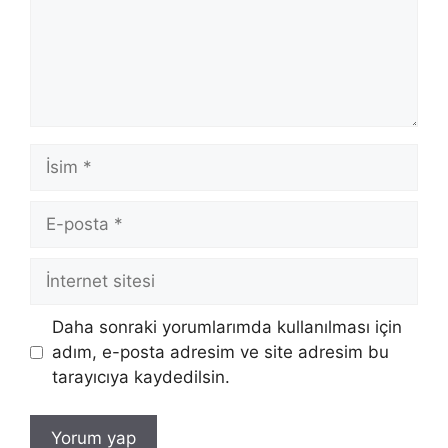
İsim
E-
posta
İnternet
sitesi
Daha sonraki yorumlarımda kullanılması için
adım, e-posta adresim ve site adresim bu
tarayıcıya kaydedilsin.