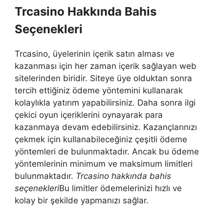
Trcasino Hakkında Bahis
Seçenekleri
Trcasino, üyelerinin içerik satın alması ve
kazanması için her zaman içerik sağlayan web
sitelerinden biridir. Siteye üye olduktan sonra
tercih ettiğiniz ödeme yöntemini kullanarak
kolaylıkla yatırım yapabilirsiniz. Daha sonra ilgi
çekici oyun içeriklerini oynayarak para
kazanmaya devam edebilirsiniz. Kazançlarınızı
çekmek için kullanabileceğiniz çeşitli ödeme
yöntemleri de bulunmaktadır. Ancak bu ödeme
yöntemlerinin minimum ve maksimum limitleri
bulunmaktadır.
Trcasino hakkında bahis
seçenekleri
Bu limitler ödemelerinizi hızlı ve
kolay bir şekilde yapmanızı sağlar.