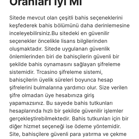
Oranları İyi Mi
Sitede mevcut olan çeşitli bahis seçeneklerini
keşfederek bahis bölümünü daha derinlemesine
inceleyebilirsiniz.Bu sitedeki en güvenilir
seçenekler öncelikle lisans bilgilerinden
oluşmaktadır. Sitede uygulanan güvenlik
önlemlerinden biri de bahisçilerin güvenli bir
şekilde bahis oynamasını sağlayan şifreleme
sistemidir. Trcasino şifreleme sistemi,
bahisçilerin üyelik süreleri boyunca hesap
şifrelerini bulmalarına yardımcı olur. Size verilen
şifre olmadan üye hesabınıza giriş
yapamazsınız. Bu sayede bahis tutkunları
hesaplarında hızlı bir şekilde güvenilir işlemler
gerçekleştirebilmektedir. Bahis tutkunları için bir
diğer hizmet seçeneği ise ödeme yöntemidir.
Site, bahisçilere güvenli para yatırma ve çekme