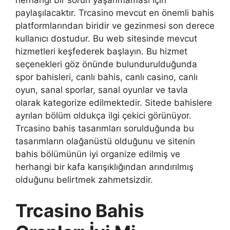
herhangi bir sorun yaşanmaması için
paylaşılacaktır. Trcasino mevcut en önemli bahis
platformlarından biridir ve gezinmesi son derece
kullanıcı dostudur. Bu web sitesinde mevcut
hizmetleri keşfederek başlayın. Bu hizmet
seçenekleri göz önünde bulundurulduğunda
spor bahisleri, canlı bahis, canlı casino, canlı
oyun, sanal sporlar, sanal oyunlar ve tavla
olarak kategorize edilmektedir. Sitede bahislere
ayrılan bölüm oldukça ilgi çekici görünüyor.
Trcasino bahis tasarımları sorulduğunda bu
tasarımların olağanüstü olduğunu ve sitenin
bahis bölümünün iyi organize edilmiş ve
herhangi bir kafa karışıklığından arındırılmış
olduğunu belirtmek zahmetsizdir.
Trcasino Bahis