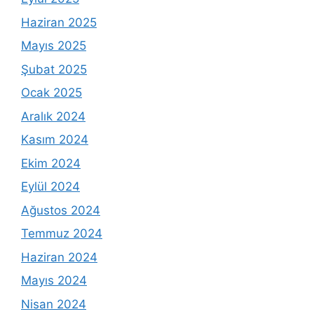
Haziran 2025
Mayıs 2025
Şubat 2025
Ocak 2025
Aralık 2024
Kasım 2024
Ekim 2024
Eylül 2024
Ağustos 2024
Temmuz 2024
Haziran 2024
Mayıs 2024
Nisan 2024