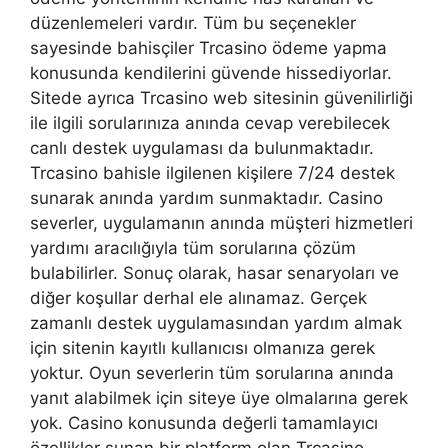
düzenlemeleri vardır. Tüm bu seçenekler
sayesinde bahisçiler Trcasino ödeme yapma
konusunda kendilerini güvende hissediyorlar.
Sitede ayrıca Trcasino web sitesinin güvenilirliği
ile ilgili sorularınıza anında cevap verebilecek
canlı destek uygulaması da bulunmaktadır.
Trcasino bahisle ilgilenen kişilere 7/24 destek
sunarak anında yardım sunmaktadır. Casino
severler, uygulamanın anında müşteri hizmetleri
yardımı aracılığıyla tüm sorularına çözüm
bulabilirler. Sonuç olarak, hasar senaryoları ve
diğer koşullar derhal ele alınamaz. Gerçek
zamanlı destek uygulamasından yardım almak
için sitenin kayıtlı kullanıcısı olmanıza gerek
yoktur. Oyun severlerin tüm sorularına anında
yanıt alabilmek için siteye üye olmalarına gerek
yok. Casino konusunda değerli tamamlayıcı