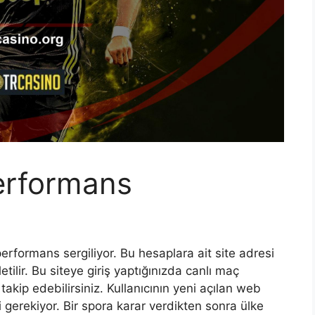
erformans
erformans sergiliyor. Bu hesaplara ait site adresi
etilir. Bu siteye giriş yaptığınızda canlı maç
kip edebilirsiniz. Kullanıcının yeni açılan web
gerekiyor. Bir spora karar verdikten sonra ülke