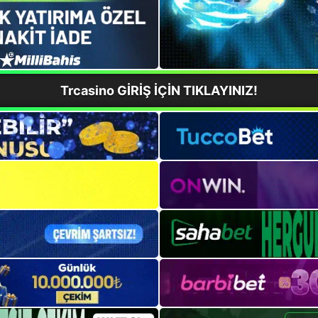
Trcasino GİRİŞ İÇİN TIKLAYINIZ!