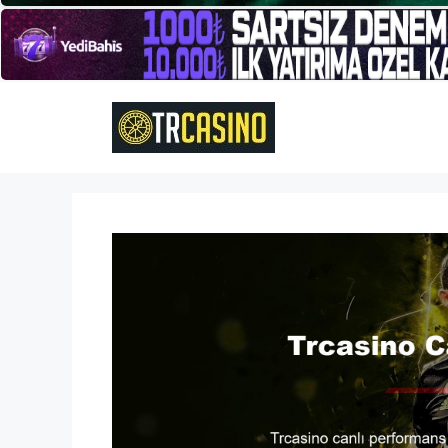
İçeriğe
atla