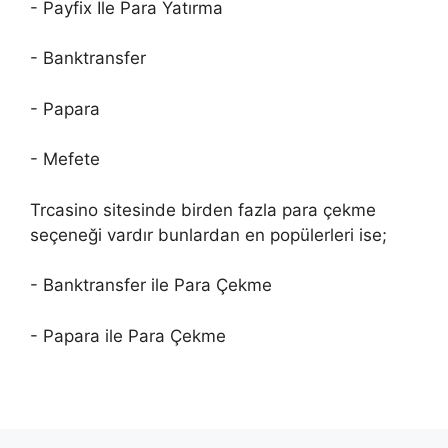
- Payfix İle Para Yatırma
- Banktransfer
- Papara
- Mefete
Trcasino sitesinde birden fazla para çekme
seçeneği vardır bunlardan en popülerleri ise;
- Banktransfer ile Para Çekme
- Papara ile Para Çekme