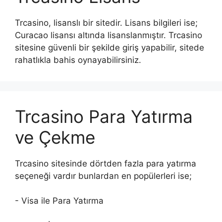
Trcasino, lisanslı bir sitedir. Lisans bilgileri ise;
Curacao lisansı altında lisanslanmıştır. Trcasino
sitesine güvenli bir şekilde giriş yapabilir, sitede
rahatlıkla bahis oynayabilirsiniz.
Trcasino Para Yatırma
ve Çekme
Trcasino sitesinde dörtden fazla para yatırma
seçeneği vardır bunlardan en popülerleri ise;
- Visa ile Para Yatırma