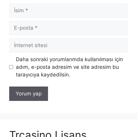
İsim
E-
posta
İnternet
sitesi
Daha sonraki yorumlarımda kullanılması için
adım, e-posta adresim ve site adresim bu
tarayıcıya kaydedilsin.
Trcasino Lisans