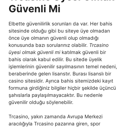
Güvenli Mi
Elbette güvenilirlik sorunları da var. Her bahis
sitesinde olduğu gibi bu siteye üye olmadan
önce üye olmanın güvenli olup olmadığı
konusunda bazı sorularınız olabilir.
Trcasino
üyesi olmak güvenli mi
katılmak güvenli bir
bahis olarak kabul edilir. Bu sitede üyelik
işlemlerinin güvenilir sayılmasının temel nedeni,
beraberinde gelen lisanstır. Burası lisanslı bir
casino sitesidir. Ayrıca bahis sitemizdeki kayıt
formuna girdiğiniz bilgiler hiçbir şekilde üçüncü
şahıslarla paylaşılmayacaktır. Bu nedenle
güvenilir olduğu söylenebilir.
Trcasino, yakın zamanda Avrupa Merkezi
aracılığıyla Trcasino pazarına giren, spor