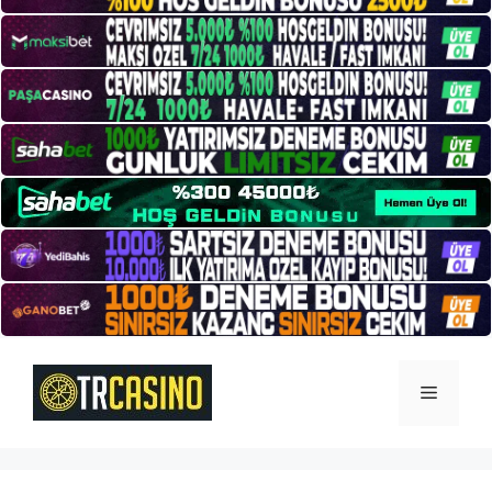
İçeriğe
atla
Menü