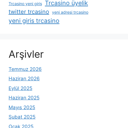
Trcasino üyelik
Trcasino yeni giriş
twitter trcasino
yeni adresi trcasino
yeni giris trcasino
Arşivler
Temmuz 2026
Haziran 2026
Eylül 2025
Haziran 2025
Mayıs 2025
Şubat 2025
Ocak 2025