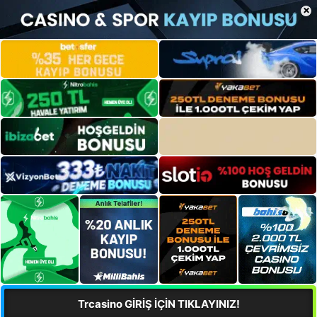
×
Trcasino GİRİŞ İÇİN TIKLAYINIZ!