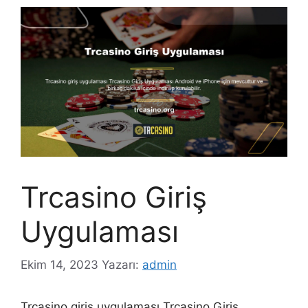
Trcasino Giriş
Uygulaması
Ekim 14, 2023
Yazarı:
admin
Trcasino giriş uygulaması Trcasino Giriş