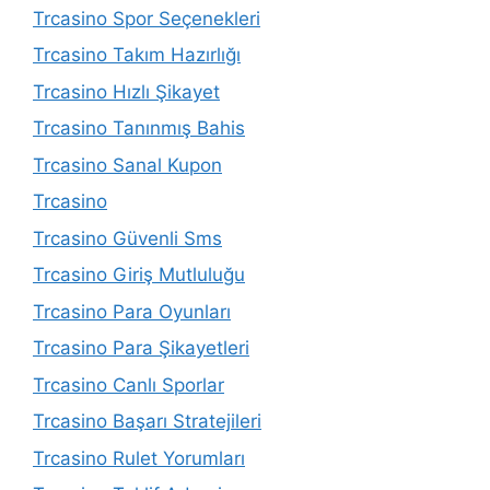
Trcasino Spor Seçenekleri
Trcasino Takım Hazırlığı
Trcasino Hızlı Şikayet
Trcasino Tanınmış Bahis
Trcasino Sanal Kupon
Trcasino
Trcasino Güvenli Sms
Trcasino Giriş Mutluluğu
Trcasino Para Oyunları
Trcasino Para Şikayetleri
Trcasino Canlı Sporlar
Trcasino Başarı Stratejileri
Trcasino Rulet Yorumları