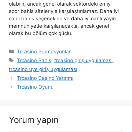
olabilir, ancak genel olarak sektördeki en iyi
spor bahis siteleriyle karşılaştırılamaz. Daha iyi
canlı bahis seçenekleri ve daha iyi canlı yayın
memnuniyetle karşılanacaktır, ancak genel
olarak bu bölüm çok güçlü.
Kategoriler
Trcasino Promosyonlar
Etiketler
Trcasino Bahis
,
trcasino giriş uygulaması
,
trcasino üye giriş uygulaması
Trcasino Casino Yatırımı
Trcasino Oyunu
Yorum yapın