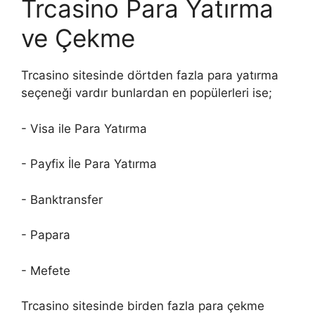
Trcasino Para Yatırma
ve Çekme
Trcasino sitesinde dörtden fazla para yatırma
seçeneği vardır bunlardan en popülerleri ise;
- Visa ile Para Yatırma
- Payfix İle Para Yatırma
- Banktransfer
- Papara
- Mefete
Trcasino sitesinde birden fazla para çekme