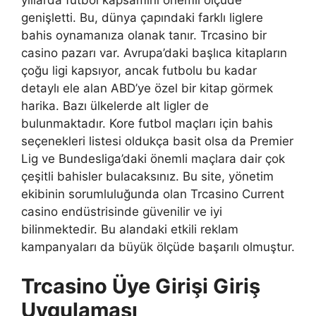
yıllarda futbol kapsamını önemli ölçüde
genişletti. Bu, dünya çapındaki farklı liglere
bahis oynamanıza olanak tanır. Trcasino bir
casino pazarı var. Avrupa’daki başlıca kitapların
çoğu ligi kapsıyor, ancak futbolu bu kadar
detaylı ele alan ABD’ye özel bir kitap görmek
harika. Bazı ülkelerde alt ligler de
bulunmaktadır. Kore futbol maçları için bahis
seçenekleri listesi oldukça basit olsa da Premier
Lig ve Bundesliga’daki önemli maçlara dair çok
çeşitli bahisler bulacaksınız. Bu site, yönetim
ekibinin sorumluluğunda olan Trcasino Current
casino endüstrisinde güvenilir ve iyi
bilinmektedir. Bu alandaki etkili reklam
kampanyaları da büyük ölçüde başarılı olmuştur.
Trcasino Üye Girişi Giriş
Uygulaması