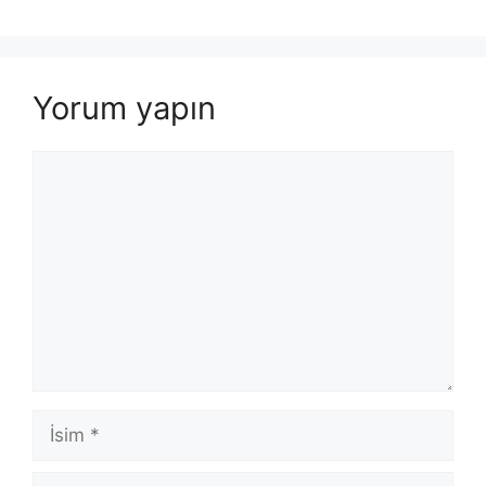
Yorum yapın
Yorum
İsim
E-