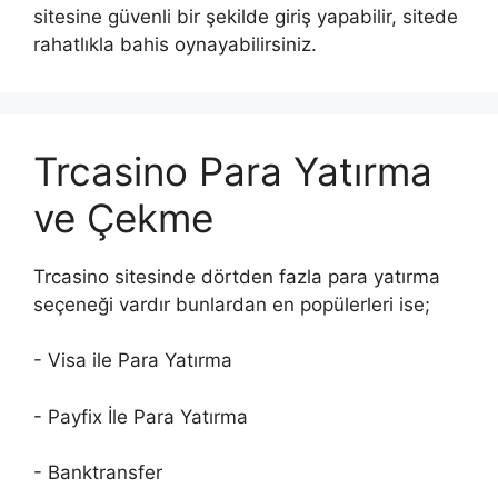
sitesine güvenli bir şekilde giriş yapabilir, sitede
rahatlıkla bahis oynayabilirsiniz.
Trcasino Para Yatırma
ve Çekme
Trcasino sitesinde dörtden fazla para yatırma
seçeneği vardır bunlardan en popülerleri ise;
- Visa ile Para Yatırma
- Payfix İle Para Yatırma
- Banktransfer