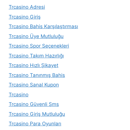
Trcasino Adresi
Trcasino Giriş
Trcasino Bahis Karşılaştırması
Trcasino Üye Mutluluğu
Trcasino Spor Seçenekleri
Trcasino Takım Hazırlığı
Trcasino Hızlı Şikayet
Trcasino Tanınmış Bahis
Trcasino Sanal Kupon
Trcasino
Trcasino Güvenli Sms
Trcasino Giriş Mutluluğu
Trcasino Para Oyunları