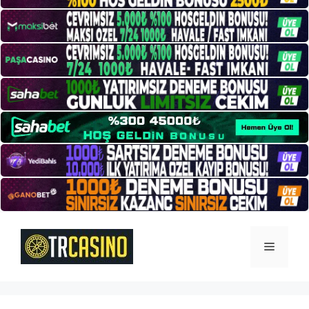
İçeriğe
atla
Menü