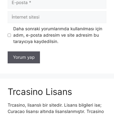
posta
İnternet
sitesi
Daha sonraki yorumlarımda kullanılması için
adım, e-posta adresim ve site adresim bu
tarayıcıya kaydedilsin.
Trcasino Lisans
Trcasino, lisanslı bir sitedir. Lisans bilgileri ise;
Curacao lisansı altında lisanslanmıştır. Trcasino