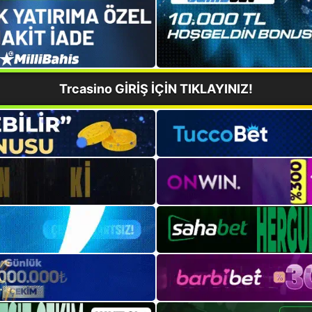
Trcasino GİRİŞ İÇİN TIKLAYINIZ!