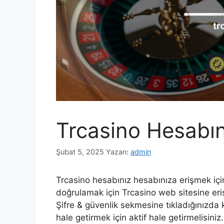
Trcasino Hesabın
Şubat 5, 2025
Yazarı:
admin
Trcasino hesabınız hesabınıza erişmek için
doğrulamak için Trcasino web sitesine eri
Şifre & güvenlik sekmesine tıkladığınızda k
hale getirmek için aktif hale getirmelisiniz