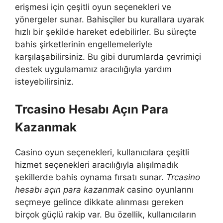
erişmesi için çeşitli oyun seçenekleri ve
yönergeler sunar. Bahisçiler bu kurallara uyarak
hızlı bir şekilde hareket edebilirler. Bu süreçte
bahis şirketlerinin engellemeleriyle
karşılaşabilirsiniz. Bu gibi durumlarda çevrimiçi
destek uygulamamız aracılığıyla yardım
isteyebilirsiniz.
Trcasino Hesabı Açın Para
Kazanmak
Casino oyun seçenekleri, kullanıcılara çeşitli
hizmet seçenekleri aracılığıyla alışılmadık
şekillerde bahis oynama fırsatı sunar.
Trcasino
hesabı açın para kazanmak
casino oyunlarını
seçmeye gelince dikkate alınması gereken
birçok güçlü rakip var. Bu özellik, kullanıcıların