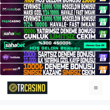
İçeriğe
atla
Menü