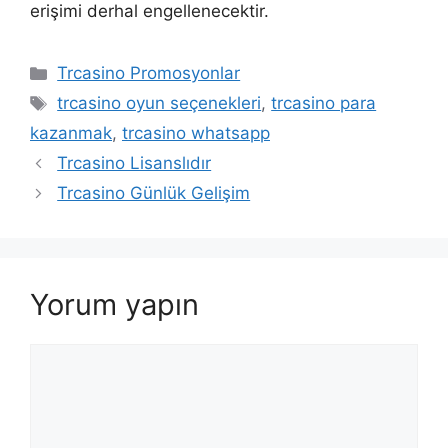
erişimi derhal engellenecektir.
Kategoriler
Trcasino Promosyonlar
Etiketler
trcasino oyun seçenekleri
,
trcasino para
kazanmak
,
trcasino whatsapp
Trcasino Lisanslıdır
Trcasino Günlük Gelişim
Yorum yapın
Yorum