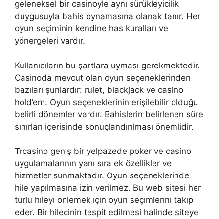
geleneksel bir casinoyle aynı sürükleyicilik
duygusuyla bahis oynamasına olanak tanır. Her
oyun seçiminin kendine has kuralları ve
yönergeleri vardır.
Kullanıcıların bu şartlara uyması gerekmektedir.
Casinoda mevcut olan oyun seçeneklerinden
bazıları şunlardır: rulet, blackjack ve casino
hold’em. Oyun seçeneklerinin erişilebilir olduğu
belirli dönemler vardır. Bahislerin belirlenen süre
sınırları içerisinde sonuçlandırılması önemlidir.
Trcasino geniş bir yelpazede poker ve casino
uygulamalarının yanı sıra ek özellikler ve
hizmetler sunmaktadır. Oyun seçeneklerinde
hile yapılmasına izin verilmez. Bu web sitesi her
türlü hileyi önlemek için oyun seçimlerini takip
eder. Bir hilecinin tespit edilmesi halinde siteye