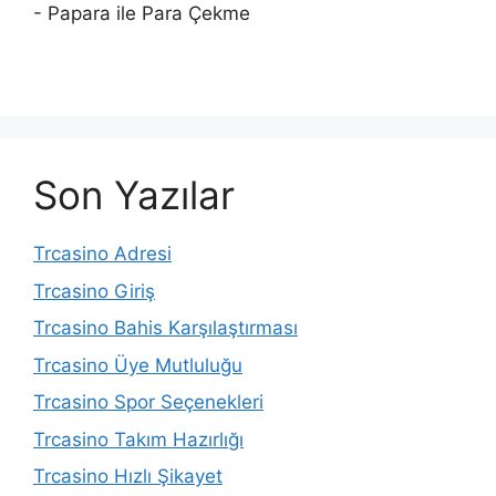
- Papara ile Para Çekme
Son Yazılar
Trcasino Adresi
Trcasino Giriş
Trcasino Bahis Karşılaştırması
Trcasino Üye Mutluluğu
Trcasino Spor Seçenekleri
Trcasino Takım Hazırlığı
Trcasino Hızlı Şikayet