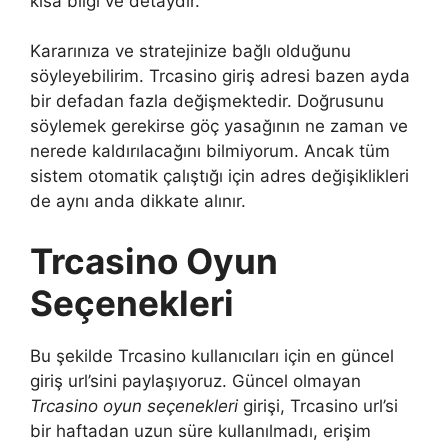
kısa bilgi ve detaydır.
Kararınıza ve stratejinize bağlı olduğunu
söyleyebilirim. Trcasino giriş adresi bazen ayda
bir defadan fazla değişmektedir. Doğrusunu
söylemek gerekirse göç yasağının ne zaman ve
nerede kaldırılacağını bilmiyorum. Ancak tüm
sistem otomatik çalıştığı için adres değişiklikleri
de aynı anda dikkate alınır.
Trcasino Oyun
Seçenekleri
Bu şekilde Trcasino kullanıcıları için en güncel
giriş url’sini paylaşıyoruz. Güncel olmayan
Trcasino oyun seçenekleri
girişi, Trcasino url’si
bir haftadan uzun süre kullanılmadı, erişim