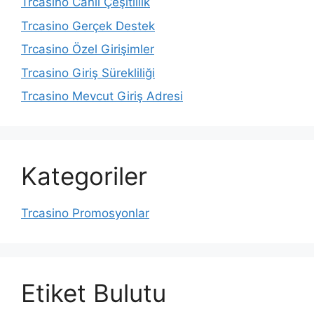
Trcasino Canlı Çeşitlilik
Trcasino Gerçek Destek
Trcasino Özel Girişimler
Trcasino Giriş Sürekliliği
Trcasino Mevcut Giriş Adresi
Kategoriler
Trcasino Promosyonlar
Etiket Bulutu