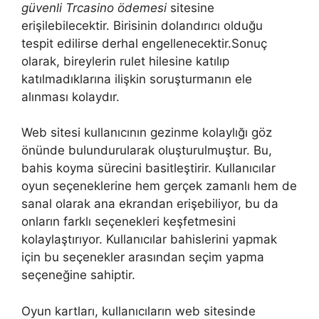
güvenli Trcasino ödemesi
sitesine
erişilebilecektir. Birisinin dolandırıcı olduğu
tespit edilirse derhal engellenecektir.Sonuç
olarak, bireylerin rulet hilesine katılıp
katılmadıklarına ilişkin soruşturmanın ele
alınması kolaydır.
Web sitesi kullanıcının gezinme kolaylığı göz
önünde bulundurularak oluşturulmuştur. Bu,
bahis koyma sürecini basitleştirir. Kullanıcılar
oyun seçeneklerine hem gerçek zamanlı hem de
sanal olarak ana ekrandan erişebiliyor, bu da
onların farklı seçenekleri keşfetmesini
kolaylaştırıyor. Kullanıcılar bahislerini yapmak
için bu seçenekler arasından seçim yapma
seçeneğine sahiptir.
Oyun kartları, kullanıcıların web sitesinde