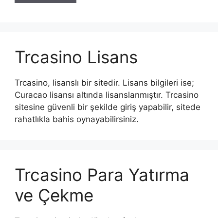
Trcasino Lisans
Trcasino, lisanslı bir sitedir. Lisans bilgileri ise;
Curacao lisansı altında lisanslanmıştır. Trcasino
sitesine güvenli bir şekilde giriş yapabilir, sitede
rahatlıkla bahis oynayabilirsiniz.
Trcasino Para Yatırma
ve Çekme