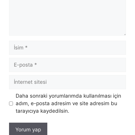
İsim
E-
posta
İnternet
sitesi
Daha sonraki yorumlarımda kullanılması için
adım, e-posta adresim ve site adresim bu
tarayıcıya kaydedilsin.