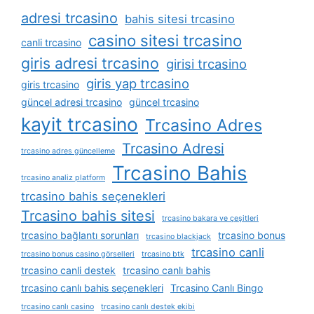
adresi trcasino
bahis sitesi trcasino
casino sitesi trcasino
canli trcasino
giris adresi trcasino
girisi trcasino
giris yap trcasino
giris trcasino
güncel adresi trcasino
güncel trcasino
kayit trcasino
Trcasino Adres
Trcasino Adresi
trcasino adres güncelleme
Trcasino Bahis
trcasino analiz platform
trcasino bahis seçenekleri
Trcasino bahis sitesi
trcasino bakara ve çeşitleri
trcasino bağlantı sorunları
trcasino bonus
trcasino blackjack
trcasino canli
trcasino bonus casino görselleri
trcasino btk
trcasino canli destek
trcasino canlı bahis
trcasino canlı bahis seçenekleri
Trcasino Canlı Bingo
trcasino canlı casino
trcasino canlı destek ekibi