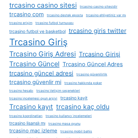
trcasino casino sitesi
trcasino casino sitesidir
trcasino com
trcasino destek eposta
trcasino ehliyetiniz var mı
trcasino erişim
trcasino futbol turnuvası
trcasino giris twitter
trcasino futbol ve basketbol
Trcasino Giriş
Trcasino Giriş Adresi
Trcasino Girişi
Trcasino Güncel
Trcasino Güncel Adres
trcasino güncel adresi
trcasino güvenilirlik
trcasino güvenlir mi
trcasino hakkında poker
trcasino hesabı
trcasino i̇letişim seçenekleri
trcasino kayit
trcasino i̇ncelemesi oyun arşivi
Trcasino kayıt
trcasino kaç oldu
trcasino koordinatları
trcasino kullanıcı i̇ncelemeleri
trcasino lisanslı mı
trcasino masa oyunu
trcasino maç izleme
trcasino mobil bahis