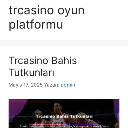
trcasino oyun
platformu
Trcasino Bahis
Tutkunları
Mayıs 17, 2025
Yazarı:
admin