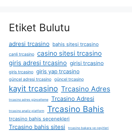
Etiket Bulutu
adresi trcasino
bahis sitesi trcasino
casino sitesi trcasino
canli trcasino
giris adresi trcasino
girisi trcasino
giris yap trcasino
giris trcasino
güncel adresi trcasino
güncel trcasino
kayit trcasino
Trcasino Adres
Trcasino Adresi
trcasino adres güncelleme
Trcasino Bahis
trcasino analiz platform
trcasino bahis seçenekleri
Trcasino bahis sitesi
trcasino bakara ve çeşitleri