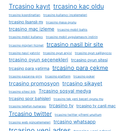
Trcasino kayıt
trcasino kaç oldu
trcasino koordinatları
trcasino kullanıcı i̇ncelemeleri
trcasino lisanslı mı
trcasino masa oyunu
trcasino maç izleme
trcasino mobil bahis
trcasino mobil kullanıcı
trcasino mobil uygulamasını i̇ndirin
trcasino nasil bir site
trcasino müşteri hizmet
trcasino nasıl yatırılır
trcasino oyun arşivi
trcasino oyun sağlayıcısı
trcasino oyun seçenekleri
trcasino oyun sitesi
trcasino para çekme
trcasino para yatirma
trcasino pazarına giriş
trcasino platform
trcasino poker
trcasino promosyon
trcasino sikayet
Trcasino sosyal medya
trcasino sitesi btk
trcasino spor bahisleri
trcasino tek yeni beceri oyunu mu
trcasino tv
trcasino tv canli maç
trcasino telefon numarası
Trcasino twitter
trcasino twitter şifremi unuttum
trcasino whatsapp
trcasino web güncellemeleri
trcasino yeni adres