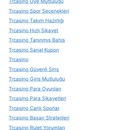
Trcasino Üye Mutluluğu
Trcasino Spor Seçenekleri
Trcasino Takım Hazırlığı
Trcasino Hızlı Şikayet
Trcasino Tanınmış Bahis
Trcasino Sanal Kupon
Trcasino
Trcasino Güvenli Sms
Trcasino Giriş Mutluluğu
Trcasino Para Oyunları
Trcasino Para Şikayetleri
Trcasino Canlı Sporlar
Trcasino Başarı Stratejileri
Trcasino Rulet Yorumları