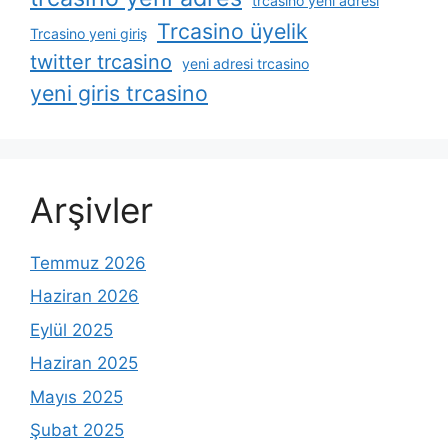
trcasino yeni adresi
Trcasino üyelik
Trcasino yeni giriş
twitter trcasino
yeni adresi trcasino
yeni giris trcasino
Arşivler
Temmuz 2026
Haziran 2026
Eylül 2025
Haziran 2025
Mayıs 2025
Şubat 2025