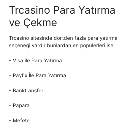
Trcasino Para Yatırma
ve Çekme
Trcasino sitesinde dörtden fazla para yatırma
seçeneği vardır bunlardan en popülerleri ise;
- Visa ile Para Yatırma
- Payfix İle Para Yatırma
- Banktransfer
- Papara
- Mefete