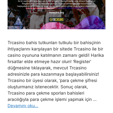
Trcasino bahis tutkunları tutkulu bir bahisçinin
ihtiyaçlarını karşılayan bir sitede Trcasino ile bir
casino oyununa katılmanın zamanı geldi! Harika
fırsatlar elde etmeye hazır olun! ‘Register’
düğmesine tıklayarak, mevcut Trcasino
adresinizle para kazanmaya başlayabilirsiniz!
Trcasino bir üyesi olarak, ‘para çekme şifresi
oluşturmanız istenecektir. Sonuç olarak,
Trcasino para çekme sporları bahisleri
aracılığıyla para çekme işlemi yapmak için …
Devamını oku…