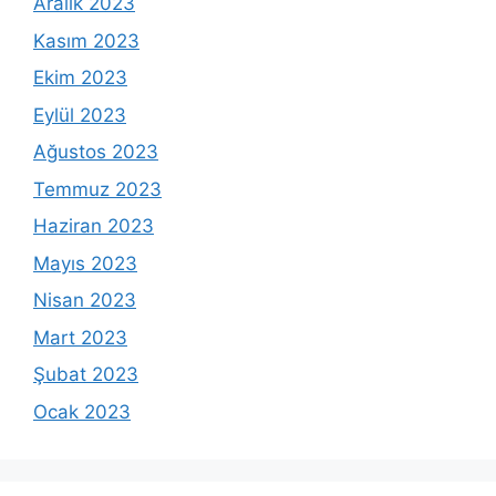
Aralık 2023
Kasım 2023
Ekim 2023
Eylül 2023
Ağustos 2023
Temmuz 2023
Haziran 2023
Mayıs 2023
Nisan 2023
Mart 2023
Şubat 2023
Ocak 2023