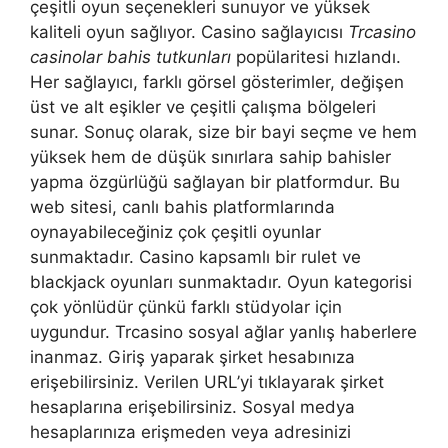
çeşitli oyun seçenekleri sunuyor ve yüksek
kaliteli oyun sağlıyor. Casino sağlayıcısı
Trcasino
casinolar bahis tutkunları
popülaritesi hızlandı.
Her sağlayıcı, farklı görsel gösterimler, değişen
üst ve alt eşikler ve çeşitli çalışma bölgeleri
sunar. Sonuç olarak, size bir bayi seçme ve hem
yüksek hem de düşük sınırlara sahip bahisler
yapma özgürlüğü sağlayan bir platformdur. Bu
web sitesi, canlı bahis platformlarında
oynayabileceğiniz çok çeşitli oyunlar
sunmaktadır. Casino kapsamlı bir rulet ve
blackjack oyunları sunmaktadır. Oyun kategorisi
çok yönlüdür çünkü farklı stüdyolar için
uygundur. Trcasino sosyal ağlar yanlış haberlere
inanmaz. Giriş yaparak şirket hesabınıza
erişebilirsiniz. Verilen URL’yi tıklayarak şirket
hesaplarına erişebilirsiniz. Sosyal medya
hesaplarınıza erişmeden veya adresinizi