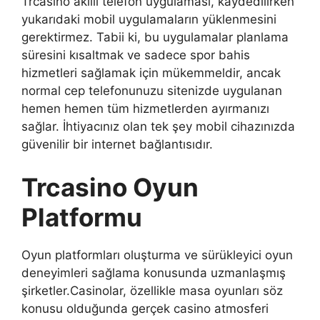
Trcasino akıllı telefon uygulaması, kaydedilirken
yukarıdaki mobil uygulamaların yüklenmesini
gerektirmez. Tabii ki, bu uygulamalar planlama
süresini kısaltmak ve sadece spor bahis
hizmetleri sağlamak için mükemmeldir, ancak
normal cep telefonunuzu sitenizde uygulanan
hemen hemen tüm hizmetlerden ayırmanızı
sağlar. İhtiyacınız olan tek şey mobil cihazınızda
güvenilir bir internet bağlantısıdır.
Trcasino Oyun
Platformu
Oyun platformları oluşturma ve sürükleyici oyun
deneyimleri sağlama konusunda uzmanlaşmış
şirketler.Casinolar, özellikle masa oyunları söz
konusu olduğunda gerçek casino atmosferi