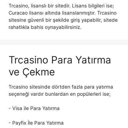
Trcasino, lisanslı bir sitedir. Lisans bilgileri ise;
Curacao lisansı altında lisanslanmıştır. Trcasino
sitesine güvenli bir şekilde giriş yapabilir, sitede
rahatlıkla bahis oynayabilirsiniz.
Trcasino Para Yatırma
ve Çekme
Trcasino sitesinde dörtden fazla para yatırma
seçeneği vardır bunlardan en popülerleri ise;
- Visa ile Para Yatırma
- Payfix İle Para Yatırma