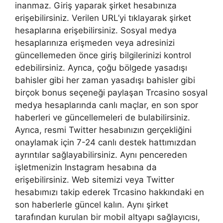
inanmaz. Giriş yaparak şirket hesabınıza
erişebilirsiniz. Verilen URL’yi tıklayarak şirket
hesaplarına erişebilirsiniz. Sosyal medya
hesaplarınıza erişmeden veya adresinizi
güncellemeden önce giriş bilgilerinizi kontrol
edebilirsiniz. Ayrıca, çoğu bölgede yasadışı
bahisler gibi her zaman yasadışı bahisler gibi
birçok bonus seçeneği paylaşan Trcasino sosyal
medya hesaplarında canlı maçlar, en son spor
haberleri ve güncellemeleri de bulabilirsiniz.
Ayrıca, resmi Twitter hesabınızın gerçekliğini
onaylamak için 7-24 canlı destek hattımızdan
ayrıntılar sağlayabilirsiniz. Aynı pencereden
işletmenizin Instagram hesabına da
erişebilirsiniz. Web sitemizi veya Twitter
hesabımızı takip ederek Trcasino hakkındaki en
son haberlerle güncel kalın. Aynı şirket
tarafından kurulan bir mobil altyapı sağlayıcısı,