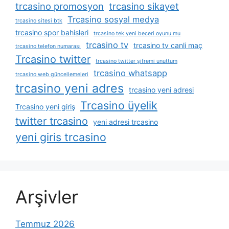
trcasino promosyon
trcasino sikayet
Trcasino sosyal medya
trcasino sitesi btk
trcasino spor bahisleri
trcasino tek yeni beceri oyunu mu
trcasino tv
trcasino tv canli maç
trcasino telefon numarası
Trcasino twitter
trcasino twitter şifremi unuttum
trcasino whatsapp
trcasino web güncellemeleri
trcasino yeni adres
trcasino yeni adresi
Trcasino üyelik
Trcasino yeni giriş
twitter trcasino
yeni adresi trcasino
yeni giris trcasino
Arşivler
Temmuz 2026