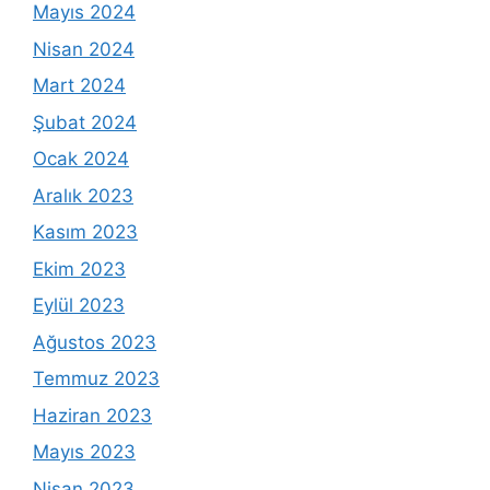
Mayıs 2024
Nisan 2024
Mart 2024
Şubat 2024
Ocak 2024
Aralık 2023
Kasım 2023
Ekim 2023
Eylül 2023
Ağustos 2023
Temmuz 2023
Haziran 2023
Mayıs 2023
Nisan 2023