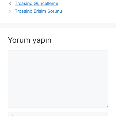
Trcasino Güncelleme
Trcasino Erişim Sorunu
Yorum yapın
Yorum
İsim