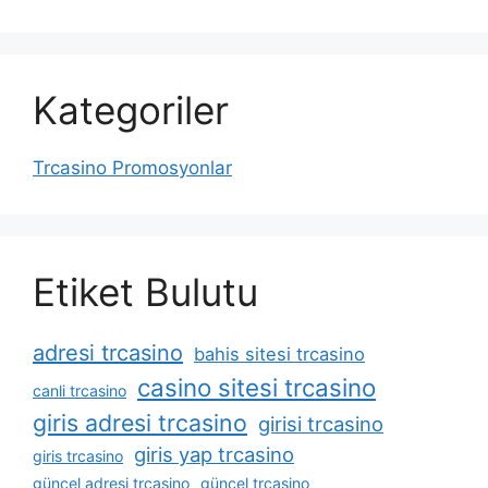
Kategoriler
Trcasino Promosyonlar
Etiket Bulutu
adresi trcasino
bahis sitesi trcasino
casino sitesi trcasino
canli trcasino
giris adresi trcasino
girisi trcasino
giris yap trcasino
giris trcasino
güncel adresi trcasino
güncel trcasino