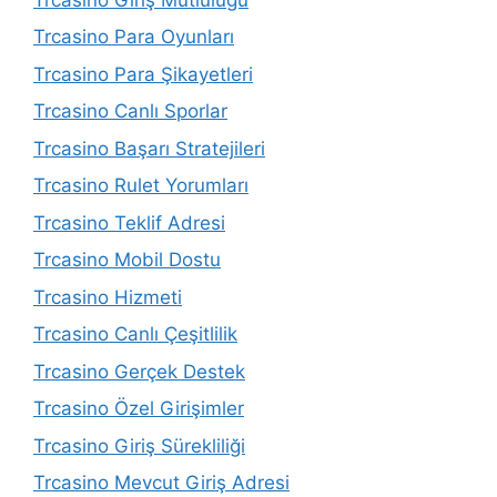
Trcasino Para Oyunları
Trcasino Para Şikayetleri
Trcasino Canlı Sporlar
Trcasino Başarı Stratejileri
Trcasino Rulet Yorumları
Trcasino Teklif Adresi
Trcasino Mobil Dostu
Trcasino Hizmeti
Trcasino Canlı Çeşitlilik
Trcasino Gerçek Destek
Trcasino Özel Girişimler
Trcasino Giriş Sürekliliği
Trcasino Mevcut Giriş Adresi