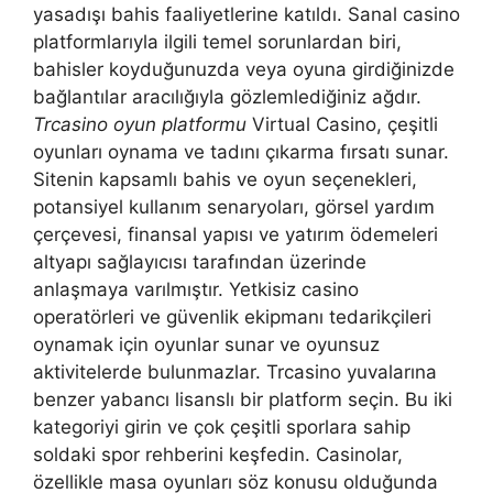
yasadışı bahis faaliyetlerine katıldı. Sanal casino
platformlarıyla ilgili temel sorunlardan biri,
bahisler koyduğunuzda veya oyuna girdiğinizde
bağlantılar aracılığıyla gözlemlediğiniz ağdır.
Trcasino oyun platformu
Virtual Casino, çeşitli
oyunları oynama ve tadını çıkarma fırsatı sunar.
Sitenin kapsamlı bahis ve oyun seçenekleri,
potansiyel kullanım senaryoları, görsel yardım
çerçevesi, finansal yapısı ve yatırım ödemeleri
altyapı sağlayıcısı tarafından üzerinde
anlaşmaya varılmıştır. Yetkisiz casino
operatörleri ve güvenlik ekipmanı tedarikçileri
oynamak için oyunlar sunar ve oyunsuz
aktivitelerde bulunmazlar. Trcasino yuvalarına
benzer yabancı lisanslı bir platform seçin. Bu iki
kategoriyi girin ve çok çeşitli sporlara sahip
soldaki spor rehberini keşfedin. Casinolar,
özellikle masa oyunları söz konusu olduğunda