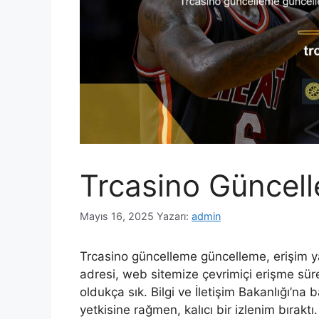
Trcasino Güncel
Mayıs 16, 2025
Yazarı:
admin
Trcasino güncelleme güncelleme, erişim ya
adresi, web sitemize çevrimiçi erişme süreci
oldukça sık. Bilgi ve İletişim Bakanlığı’na b
yetkisine rağmen, kalıcı bir izlenim bıraktı