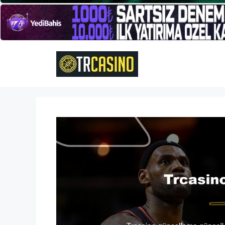
İçeriğe
atla