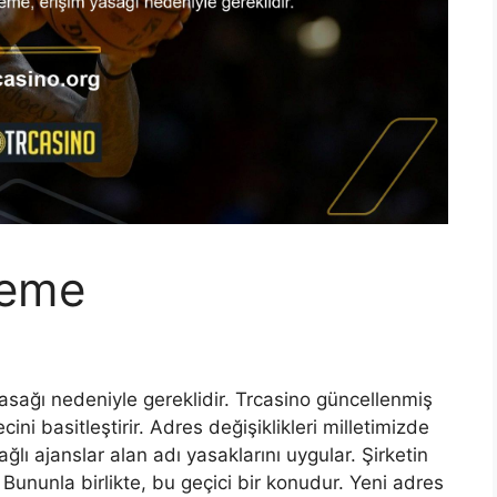
leme
sağı nedeniyle gereklidir. Trcasino güncellenmiş
ni basitleştirir. Adres değişiklikleri milletimizde
ağlı ajanslar alan adı yasaklarını uygular. Şirketin
. Bununla birlikte, bu geçici bir konudur. Yeni adres