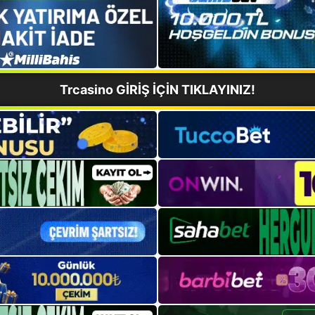
Trcasino GİRİŞ İÇİN TIKLAYINIZ!