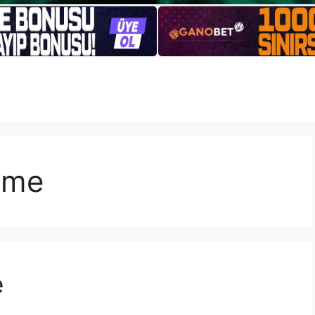
eme
e