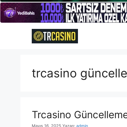
İçeriğe
atla
trcasino güncell
Trcasino Güncellem
Mayıs 16, 2025
Yazarı:
admin