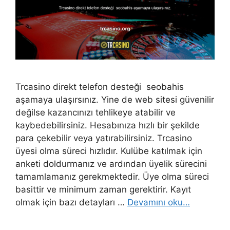
Trcasino direkt telefon desteği seobahis
aşamaya ulaşırsınız. Yine de web sitesi güvenilir
değilse kazancınızı tehlikeye atabilir ve
kaybedebilirsiniz. Hesabınıza hızlı bir şekilde
para çekebilir veya yatırabilirsiniz. Trcasino
üyesi olma süreci hızlıdır. Kulübe katılmak için
anketi doldurmanız ve ardından üyelik sürecini
tamamlamanız gerekmektedir. Üye olma süreci
basittir ve minimum zaman gerektirir. Kayıt
olmak için bazı detayları …
Devamını oku…