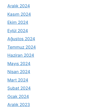
Aralık 2024
Kasım 2024
Ekim 2024
Eylül 2024
Ağustos 2024
Temmuz 2024
Haziran 2024
Mayıs 2024
Nisan 2024
Mart 2024
Şubat 2024
Ocak 2024
Aralık 2023