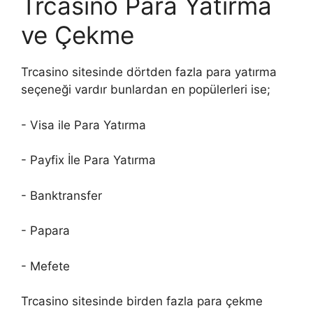
Trcasino Para Yatırma
ve Çekme
Trcasino sitesinde dörtden fazla para yatırma
seçeneği vardır bunlardan en popülerleri ise;
- Visa ile Para Yatırma
- Payfix İle Para Yatırma
- Banktransfer
- Papara
- Mefete
Trcasino sitesinde birden fazla para çekme