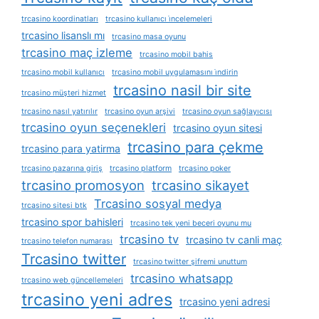
trcasino koordinatları
trcasino kullanıcı i̇ncelemeleri
trcasino lisanslı mı
trcasino masa oyunu
trcasino maç izleme
trcasino mobil bahis
trcasino mobil kullanıcı
trcasino mobil uygulamasını i̇ndirin
trcasino nasil bir site
trcasino müşteri hizmet
trcasino nasıl yatırılır
trcasino oyun arşivi
trcasino oyun sağlayıcısı
trcasino oyun seçenekleri
trcasino oyun sitesi
trcasino para çekme
trcasino para yatirma
trcasino pazarına giriş
trcasino platform
trcasino poker
trcasino promosyon
trcasino sikayet
Trcasino sosyal medya
trcasino sitesi btk
trcasino spor bahisleri
trcasino tek yeni beceri oyunu mu
trcasino tv
trcasino tv canli maç
trcasino telefon numarası
Trcasino twitter
trcasino twitter şifremi unuttum
trcasino whatsapp
trcasino web güncellemeleri
trcasino yeni adres
trcasino yeni adresi