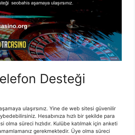
Telefon Desteği
şamaya ulaşırsınız. Yine de web sitesi güvenilir
ybedebilirsiniz. Hesabınıza hızlı bir şekilde para
esi olma süreci hızlıdır. Kulübe katılmak için anketi
 tamamlamanız gerekmektedir. Üye olma süreci