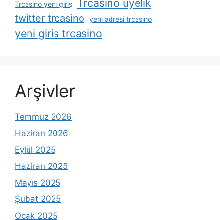
Trcasino üyelik
Trcasino yeni giriş
twitter trcasino
yeni adresi trcasino
yeni giris trcasino
Arşivler
Temmuz 2026
Haziran 2026
Eylül 2025
Haziran 2025
Mayıs 2025
Şubat 2025
Ocak 2025