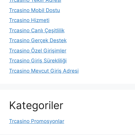
Trcasino Teklif Adresi
Trcasino Mobil Dostu
Trcasino Hizmeti
Trcasino Canlı Çeşitlilik
Trcasino Gerçek Destek
Trcasino Özel Girişimler
Trcasino Giriş Sürekliliği
Trcasino Mevcut Giriş Adresi
Kategoriler
Trcasino Promosyonlar