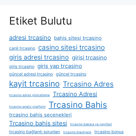
Etiket Bulutu
adresi trcasino
bahis sitesi trcasino
casino sitesi trcasino
canli trcasino
giris adresi trcasino
girisi trcasino
giris yap trcasino
giris trcasino
güncel adresi trcasino
güncel trcasino
kayit trcasino
Trcasino Adres
Trcasino Adresi
trcasino adres güncelleme
Trcasino Bahis
trcasino analiz platform
trcasino bahis seçenekleri
Trcasino bahis sitesi
trcasino bakara ve çeşitleri
trcasino bağlantı sorunları
trcasino bonus
trcasino blackjack