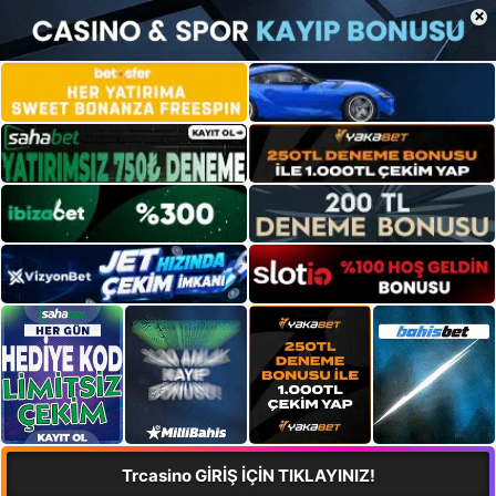
×
Trcasino GİRİŞ İÇİN TIKLAYINIZ!