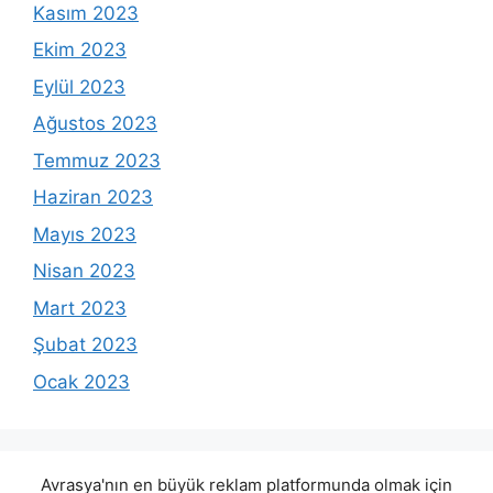
Kasım 2023
Ekim 2023
Eylül 2023
Ağustos 2023
Temmuz 2023
Haziran 2023
Mayıs 2023
Nisan 2023
Mart 2023
Şubat 2023
Ocak 2023
Avrasya'nın en büyük reklam platformunda olmak için