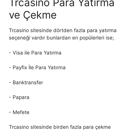
Trcasino Para Yatırma
ve Çekme
Trcasino sitesinde dörtden fazla para yatırma
seçeneği vardır bunlardan en popülerleri ise;
- Visa ile Para Yatırma
- Payfix İle Para Yatırma
- Banktransfer
- Papara
- Mefete
Trcasino sitesinde birden fazla para çekme