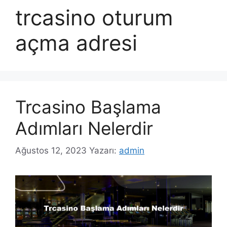
trcasino oturum
açma adresi
Trcasino Başlama
Adımları Nelerdir
Ağustos 12, 2023
Yazarı:
admin