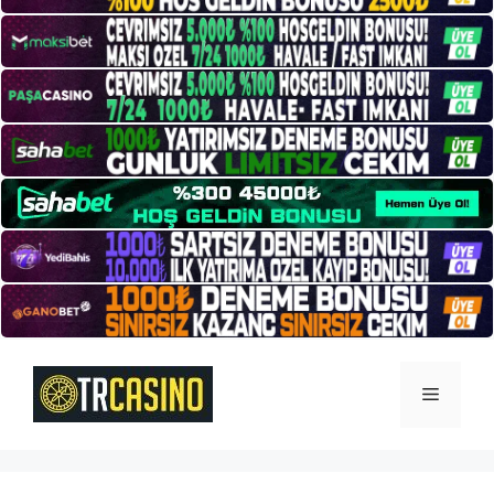
İçeriğe
atla
Menü