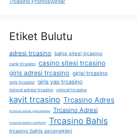
Trcasino Promosyonlar
Etiket Bulutu
adresi trcasino
bahis sitesi trcasino
casino sitesi trcasino
canli trcasino
giris adresi trcasino
girisi trcasino
giris yap trcasino
giris trcasino
güncel adresi trcasino
güncel trcasino
kayit trcasino
Trcasino Adres
Trcasino Adresi
trcasino adres güncelleme
Trcasino Bahis
trcasino analiz platform
trcasino bahis seçenekleri