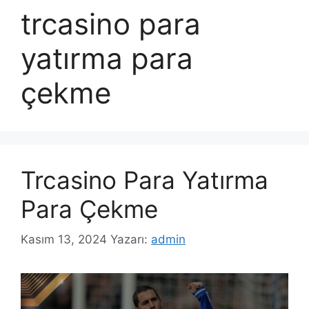
trcasino para
yatırma para
çekme
Trcasino Para Yatırma
Para Çekme
Kasım 13, 2024
Yazarı:
admin