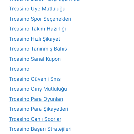
Trcasino Üye Mutluluğu
Trcasino Spor Seçenekleri
Trcasino Takım Hazırlığı
Trcasino Hızlı Şikayet
Trcasino Tanınmış Bahis
Trcasino Sanal Kupon
Trcasino
Trcasino Güvenli Sms
Trcasino Giriş Mutluluğu
Trcasino Para Oyunları
Trcasino Para Şikayetleri
Trcasino Canlı Sporlar
Trcasino Başarı Stratejileri