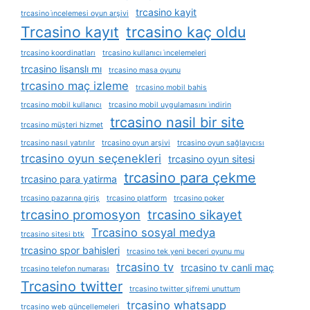
trcasino kayit
trcasino i̇ncelemesi oyun arşivi
Trcasino kayıt
trcasino kaç oldu
trcasino koordinatları
trcasino kullanıcı i̇ncelemeleri
trcasino lisanslı mı
trcasino masa oyunu
trcasino maç izleme
trcasino mobil bahis
trcasino mobil kullanıcı
trcasino mobil uygulamasını i̇ndirin
trcasino nasil bir site
trcasino müşteri hizmet
trcasino nasıl yatırılır
trcasino oyun arşivi
trcasino oyun sağlayıcısı
trcasino oyun seçenekleri
trcasino oyun sitesi
trcasino para çekme
trcasino para yatirma
trcasino pazarına giriş
trcasino platform
trcasino poker
trcasino promosyon
trcasino sikayet
Trcasino sosyal medya
trcasino sitesi btk
trcasino spor bahisleri
trcasino tek yeni beceri oyunu mu
trcasino tv
trcasino tv canli maç
trcasino telefon numarası
Trcasino twitter
trcasino twitter şifremi unuttum
trcasino whatsapp
trcasino web güncellemeleri