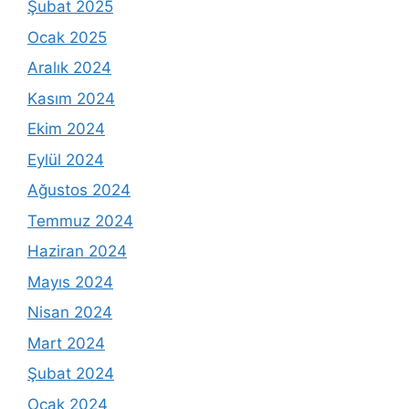
Şubat 2025
Ocak 2025
Aralık 2024
Kasım 2024
Ekim 2024
Eylül 2024
Ağustos 2024
Temmuz 2024
Haziran 2024
Mayıs 2024
Nisan 2024
Mart 2024
Şubat 2024
Ocak 2024