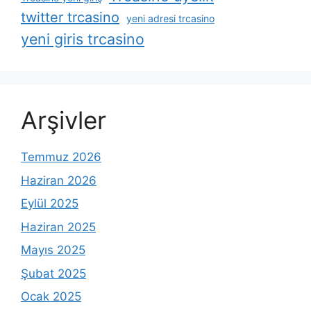
twitter trcasino
yeni adresi trcasino
yeni giris trcasino
Arşivler
Temmuz 2026
Haziran 2026
Eylül 2025
Haziran 2025
Mayıs 2025
Şubat 2025
Ocak 2025