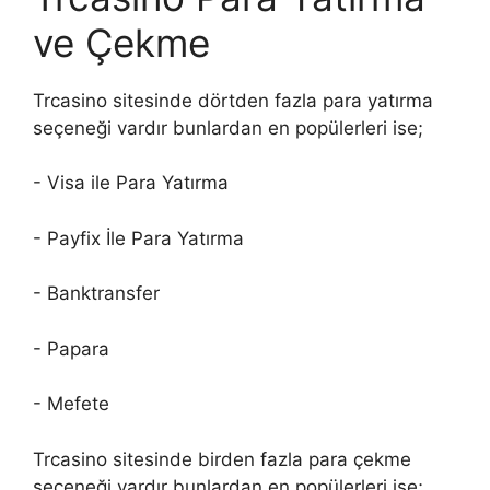
ve Çekme
Trcasino sitesinde dörtden fazla para yatırma
seçeneği vardır bunlardan en popülerleri ise;
- Visa ile Para Yatırma
- Payfix İle Para Yatırma
- Banktransfer
- Papara
- Mefete
Trcasino sitesinde birden fazla para çekme
seçeneği vardır bunlardan en popülerleri ise;