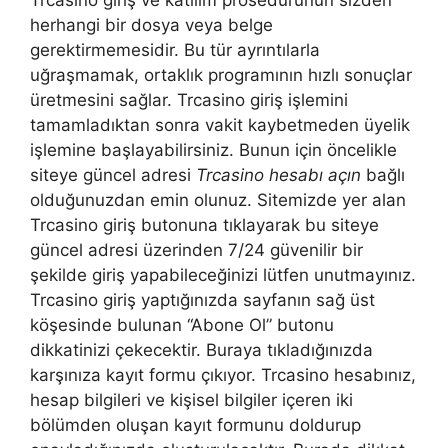
Trcasino giriş ve katılım prosedürünün sizden
herhangi bir dosya veya belge
gerektirmemesidir. Bu tür ayrıntılarla
uğraşmamak, ortaklık programının hızlı sonuçlar
üretmesini sağlar. Trcasino giriş işlemini
tamamladıktan sonra vakit kaybetmeden üyelik
işlemine başlayabilirsiniz. Bunun için öncelikle
siteye güncel adresi
Trcasino hesabı açın
bağlı
olduğunuzdan emin olunuz. Sitemizde yer alan
Trcasino giriş butonuna tıklayarak bu siteye
güncel adresi üzerinden 7/24 güvenilir bir
şekilde giriş yapabileceğinizi lütfen unutmayınız.
Trcasino giriş yaptığınızda sayfanın sağ üst
köşesinde bulunan “Abone Ol” butonu
dikkatinizi çekecektir. Buraya tıkladığınızda
karşınıza kayıt formu çıkıyor. Trcasino hesabınız,
hesap bilgileri ve kişisel bilgiler içeren iki
bölümden oluşan kayıt formunu doldurup