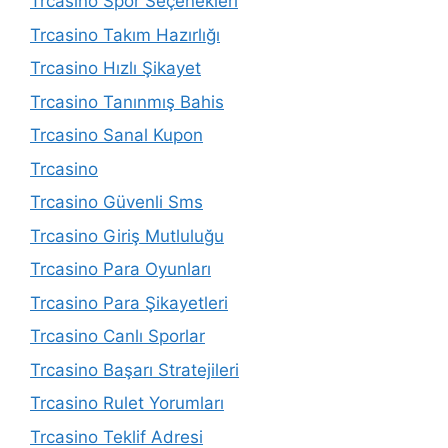
Trcasino Spor Seçenekleri
Trcasino Takım Hazırlığı
Trcasino Hızlı Şikayet
Trcasino Tanınmış Bahis
Trcasino Sanal Kupon
Trcasino
Trcasino Güvenli Sms
Trcasino Giriş Mutluluğu
Trcasino Para Oyunları
Trcasino Para Şikayetleri
Trcasino Canlı Sporlar
Trcasino Başarı Stratejileri
Trcasino Rulet Yorumları
Trcasino Teklif Adresi