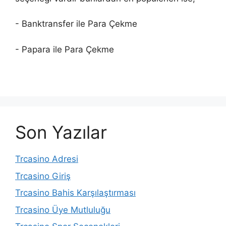
- Banktransfer ile Para Çekme
- Papara ile Para Çekme
Son Yazılar
Trcasino Adresi
Trcasino Giriş
Trcasino Bahis Karşılaştırması
Trcasino Üye Mutluluğu