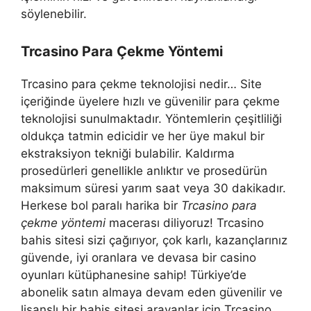
söylenebilir.
Trcasino Para Çekme Yöntemi
Trcasino para çekme teknolojisi nedir… Site
içeriğinde üyelere hızlı ve güvenilir para çekme
teknolojisi sunulmaktadır. Yöntemlerin çeşitliliği
oldukça tatmin edicidir ve her üye makul bir
ekstraksiyon tekniği bulabilir. Kaldırma
prosedürleri genellikle anlıktır ve prosedürün
maksimum süresi yarım saat veya 30 dakikadır.
Herkese bol paralı harika bir
Trcasino para
çekme yöntemi
macerası diliyoruz! Trcasino
bahis sitesi sizi çağırıyor, çok karlı, kazançlarınız
güvende, iyi oranlara ve devasa bir casino
oyunları kütüphanesine sahip! Türkiye’de
abonelik satın almaya devam eden güvenilir ve
lisanslı bir bahis sitesi arayanlar için Trcasino