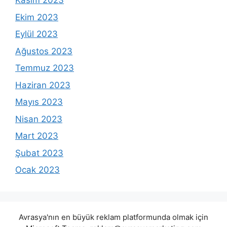
Kasım 2023
Ekim 2023
Eylül 2023
Ağustos 2023
Temmuz 2023
Haziran 2023
Mayıs 2023
Nisan 2023
Mart 2023
Şubat 2023
Ocak 2023
Avrasya'nın en büyük reklam platformunda olmak için