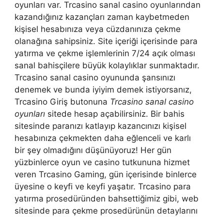
oyunları var. Trcasino sanal casino oyunlarından
kazandığınız kazançları zaman kaybetmeden
kişisel hesabınıza veya cüzdanınıza çekme
olanağına sahipsiniz. Site içeriği içerisinde para
yatırma ve çekme işlemlerinin 7/24 açık olması
sanal bahisçilere büyük kolaylıklar sunmaktadır.
Trcasino sanal casino oyununda şansınızı
denemek ve bunda iyiyim demek istiyorsanız,
Trcasino Giriş butonuna
Trcasino sanal casino
oyunları
sitede hesap açabilirsiniz. Bir bahis
sitesinde paranızı katlayıp kazancınızı kişisel
hesabınıza çekmekten daha eğlenceli ve karlı
bir şey olmadığını düşünüyoruz! Her gün
yüzbinlerce oyun ve casino tutkununa hizmet
veren Trcasino Gaming, gün içerisinde binlerce
üyesine o keyfi ve keyfi yaşatır. Trcasino para
yatırma prosedüründen bahsettiğimiz gibi, web
sitesinde para çekme prosedürünün detaylarını