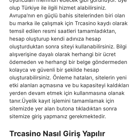
olup Türkiye ile ilgili hizmet alabilirsiniz.
Avrupa’nın en güçlü bahis sitelerinden biri olan
bu marka ile çalışmak için Trcasino kaydı olarak
temsil edilen resmi saatleri tamamladıktan,
hesap oluşturup kendi adınıza hesap
oluşturduktan sonra siteyi kullanabilirsiniz. Bilgi
alışverişine dayalı olarak herhangi bir ücret
ödemeden ve herhangi bir belge göndermeden
kolayca ve güvenli bir şekilde hesap
oluşturabilirsiniz. Önleme hataları, sitelerin yeni
etki alanları açmasına ve bu kapasiteyi kaldıkları
yerden devam etmek için kullanmasına olanak
tanır.Üyelik kayıt işlemini tamamlamak için
sitemizde yer alan butona tıkladıktan sonra
sitemize giriş yapmanız gerekmektedir.
Trcasino Nasıl Giriş Yapılır