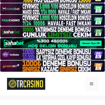
İçeriğe
atla
Menü