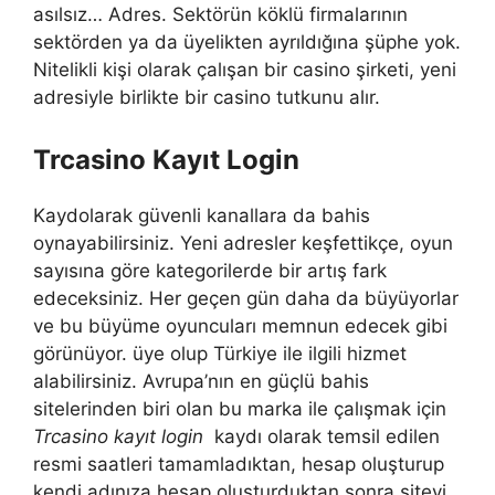
asılsız… Adres. Sektörün köklü firmalarının
sektörden ya da üyelikten ayrıldığına şüphe yok.
Nitelikli kişi olarak çalışan bir casino şirketi, yeni
adresiyle birlikte bir casino tutkunu alır.
Trcasino Kayıt Login
Kaydolarak güvenli kanallara da bahis
oynayabilirsiniz. Yeni adresler keşfettikçe, oyun
sayısına göre kategorilerde bir artış fark
edeceksiniz. Her geçen gün daha da büyüyorlar
ve bu büyüme oyuncuları memnun edecek gibi
görünüyor. üye olup Türkiye ile ilgili hizmet
alabilirsiniz. Avrupa’nın en güçlü bahis
sitelerinden biri olan bu marka ile çalışmak için
Trcasino kayıt login
kaydı olarak temsil edilen
resmi saatleri tamamladıktan, hesap oluşturup
kendi adınıza hesap oluşturduktan sonra siteyi