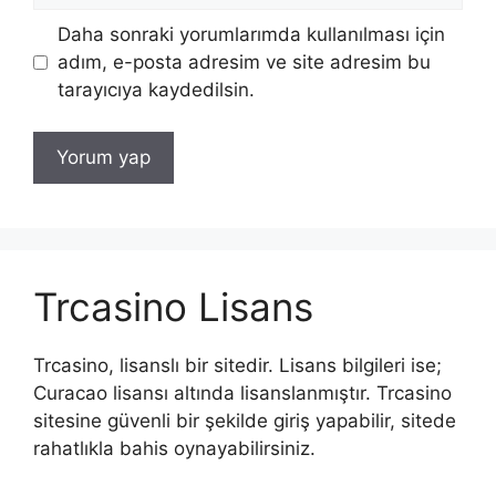
Daha sonraki yorumlarımda kullanılması için
adım, e-posta adresim ve site adresim bu
tarayıcıya kaydedilsin.
Trcasino Lisans
Trcasino, lisanslı bir sitedir. Lisans bilgileri ise;
Curacao lisansı altında lisanslanmıştır. Trcasino
sitesine güvenli bir şekilde giriş yapabilir, sitede
rahatlıkla bahis oynayabilirsiniz.