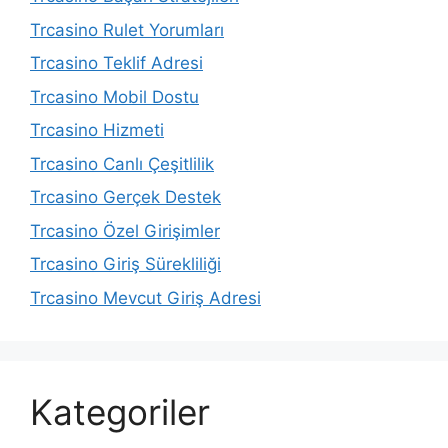
Trcasino Rulet Yorumları
Trcasino Teklif Adresi
Trcasino Mobil Dostu
Trcasino Hizmeti
Trcasino Canlı Çeşitlilik
Trcasino Gerçek Destek
Trcasino Özel Girişimler
Trcasino Giriş Sürekliliği
Trcasino Mevcut Giriş Adresi
Kategoriler